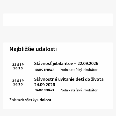
Najbližšie udalosti
Slávnosť jubilantov – 22.09.2026
22
SEP
16:30
Čas:
Miesto:
Podnikateľský inkubátor
SAMOSPRÁVA
Slávnostné uvítanie detí do života
24
SEP
24.09.2026
16:30
Čas:
Miesto:
Podnikateľský inkubátor
SAMOSPRÁVA
Zobraziť všetky
udalosti