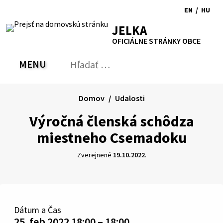
Preskočiť
EN
/
HU
na
Switch
Zmen
RSS
Mapa
Tlačiť
Zvýšiť
Zmenšiť
Zväčšiť
JELKA
obsah
language
jazyk
kontrast
veľkosť
veľkosť
OFICIÁLNE STRÁNKY OBCE
to
na
písma
písma
English
Magy
MENU
PREPNÚŤ
Hľadať:
Odo
vyh
for
Domov
Udalosti
Výročná členská schôdza
miestneho Csemadoku
Zverejnené
19.10.2022
.
Dátum a Čas
25. feb 2022 18:00 – 18:00