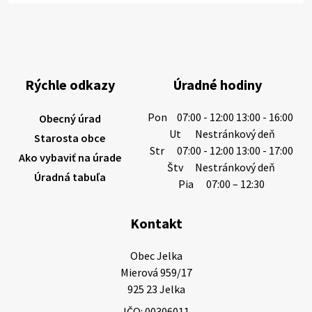
Miestne oznamy: 06.08.2026
1/ PITNÁ VODA NIE JE SAMOZREJMOSŤ. Dlhodobé
sucho a vysoké teploty spôsobujú pokles
výdatnosti vodárenských zdrojov.
Rýchle odkazy
Úradné hodiny
Západoslovenská vodárenská spoločnosť preto
žiada obyvateľov o…
Pon
07:00 - 12:00 13:00 - 16:00
Obecný úrad
6. augusta 2026 08:12
Ut
Nestránkový deň
Starosta obce
Str
07:00 - 12:00 13:00 - 17:00
Ako vybaviť na úrade
Štv
Nestránkový deň
Úradná tabuľa
5. augusta 2026 13:10
Pia
07:00 – 12:30
Kontakt
Miestne oznamy: 05.08.2026
Smútočný oznam: 05.08.2026 1/ Vážení obyvatelia!S
Obec Jelka

hlbokým zármutkom Vám oznamujeme, že vo veku
Mierová 959/17

73 rokov nás opustila Irena Tanková, rodená
925 23 Jelka
Tanková. Pohreb zosnulej bude dňa 6.08.20…
IČO: 00306011
5. augusta 2026 12:59