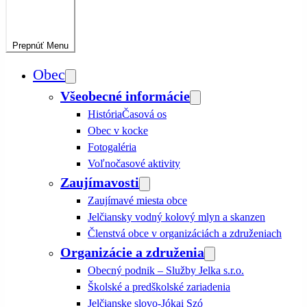
Prepnúť
Menu
Obec
Všeobecné informácie
História
Časová os
Obec v kocke
Fotogaléria
Voľnočasové aktivity
Zaujímavosti
Zaujímavé miesta obce
Jelčiansky vodný kolový mlyn a skanzen
Členstvá obce v organizáciách a združeniach
Organizácie a združenia
Obecný podnik – Služby Jelka s.r.o.
Školské a predškolské zariadenia
Jelčianske slovo-Jókai Szó