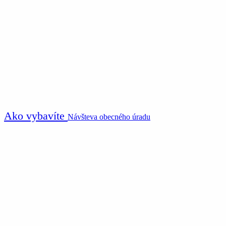
Ako vybavíte
Návšteva obecného úradu