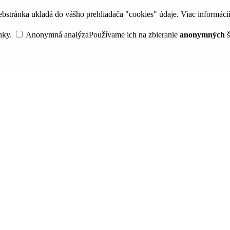
bstránka ukladá do vášho prehliadača "cookies" údaje. Viac informáci
nky.
Anonymná analýza
Používame ich na zbieranie
anonymných
š