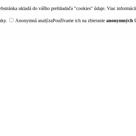
bstránka ukladá do vášho prehliadača "cookies" údaje. Viac informáci
nky.
Anonymná analýza
Používame ich na zbieranie
anonymných
š