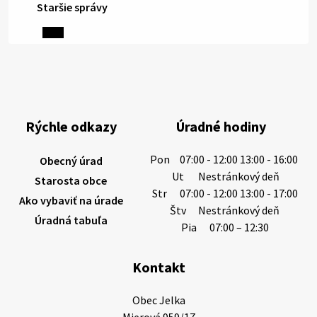
Staršie správy
6. augusta 2026 08:13
Miestne oznamy: 06.08.2026
1/ PITNÁ VODA NIE JE SAMOZREJMOSŤ. Dlhodobé
sucho a vysoké teploty spôsobujú pokles
výdatnosti vodárenských zdrojov.
Rýchle odkazy
Úradné hodiny
Západoslovenská vodárenská spoločnosť preto
žiada obyvateľov o…
Pon
07:00 - 12:00 13:00 - 16:00
Obecný úrad
6. augusta 2026 08:12
Ut
Nestránkový deň
Starosta obce
Str
07:00 - 12:00 13:00 - 17:00
Ako vybaviť na úrade
Štv
Nestránkový deň
Úradná tabuľa
5. augusta 2026 13:10
Pia
07:00 – 12:30
Kontakt
Miestne oznamy: 05.08.2026
Smútočný oznam: 05.08.2026 1/ Vážení obyvatelia!S
Obec Jelka

hlbokým zármutkom Vám oznamujeme, že vo veku