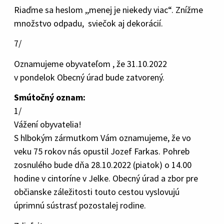
Riaďme sa heslom ,,menej je niekedy viac“. Znížme
množstvo odpadu, sviečok aj dekorácií.
7/
Oznamujeme obyvateľom , že 31.10.2022
v pondelok Obecný úrad bude zatvorený.
Smútočný oznam:
1/
Vážení obyvatelia!
S hlbokým zármutkom Vám oznamujeme, že vo
veku 75 rokov nás opustil Jozef Farkas. Pohreb
zosnulého bude dňa 28.10.2022 (piatok) o 14.00
hodine v cintoríne v Jelke. Obecný úrad a zbor pre
občianske záležitosti touto cestou vyslovujú
úprimnú sústrasť pozostalej rodine.