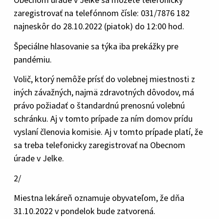
zaregistrovať na telefónnom čísle: 031/7876 182
najneskôr do 28.10.2022 (piatok) do 12:00 hod.
Špeciálne hlasovanie sa týka iba prekážky pre
pandémiu.
Volič, ktorý nemôže prísť do volebnej miestnosti z
iných závažných, najmä zdravotných dôvodov, má
právo požiadať o štandardnú prenosnú volebnú
schránku. Aj v tomto prípade za ním domov prídu
vyslaní členovia komisie. Aj v tomto prípade platí, že
sa treba telefonicky zaregistrovať na Obecnom
úrade v Jelke.
2/
Miestna lekáreň oznamuje obyvateľom, že dňa
31.10.2022 v pondelok bude zatvorená.