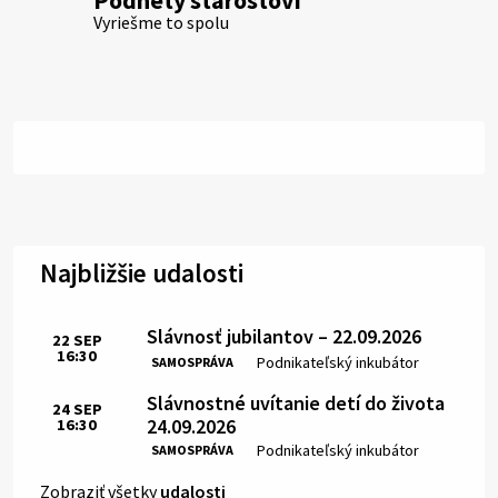
Podnety starostovi
Vyriešme to spolu
Najbližšie udalosti
Slávnosť jubilantov – 22.09.2026
22
SEP
16:30
Čas:
Miesto:
Podnikateľský inkubátor
SAMOSPRÁVA
Slávnostné uvítanie detí do života
24
SEP
24.09.2026
16:30
Čas:
Miesto:
Podnikateľský inkubátor
SAMOSPRÁVA
Zobraziť všetky
udalosti