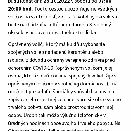
budú konať dňa
29.10.2022
v sobotu od
07:00-
20:00 hod.
Touto cestou upozorňujeme všetkých
voličov na skutočnosť, že 1. a 2. volebný okrsok sa
bude nachádzať v kultúrnom dome a 3. volebný
okrsok v budove zdravotného strediska.
Oprávnený volič, ktorý má ku dňu vykonania
spojených volieb nariadenú karanténu alebo
izoláciu z dôvodu ochrany verejného zdravia pred
ochorením COVID-19; (oprávneným voličom je aj
osoba, ktorá v deň konania spojených volieb žije s
oprávneným voličom v spoločnej domácnosti), má
možnosť požiadať o špeciálny spôsob hlasovania
zapisovateľa miestnej volebnej komisie obce svojho
trvalého pobytu sám alebo prostredníctvom inej
osoby. Urobiť tak môže výlučne telefonicky v
úradných hodinách obce svojho trvalého pobytu. Na
Obecnom úrade v Jelke sa môžete telefonicky