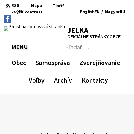
Preskočiť
RSS
Mapa
Tlačiť
na
English
EN
/
Magyar
HU
Zvýšiť
kontrast
RSS
Mapa
Tlačiť
obsah
Zvýšiť
Zmenšiť
Nastaviť
Zväčšiť
Switch
Zmeniť
kontrast
veľkosť
pôvodnú
veľkosť
language
jazyk
JELKA
písma
veľkosť
písma
to
na
písma
English
Magyar
OFICIÁLNE STRÁNKY OBCE
MENU
PREPNÚŤ
Hľadať:
Odoslať
vyhľadávací
Obec
Samospráva
Zverejňovanie
formulár
Voľby
Archív
Kontakty