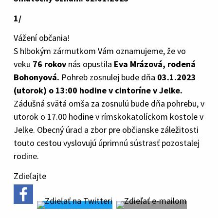
1/
Vážení občania!
S hlbokým zármutkom Vám oznamujeme, že vo
veku
76 rokov
nás opustila
Eva Mrázová, rodená
Bohonyová.
Pohreb zosnulej bude dňa
03.1.2023
(utorok) o 13:00 hodine v cintoríne v Jelke.
Zádušná svätá omša za zosnulú bude dňa pohrebu, v
utorok o 17.00 hodine v rímskokatolíckom kostole v
Jelke. Obecný úrad a zbor pre občianske záležitosti
touto cestou vyslovujú úprimnú sústrasť pozostalej
rodine.
Zdieľajte