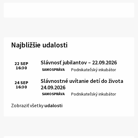
Najbližšie udalosti
Slávnosť jubilantov – 22.09.2026
22
SEP
16:30
Čas:
Miesto:
Podnikateľský inkubátor
SAMOSPRÁVA
Slávnostné uvítanie detí do života
24
SEP
24.09.2026
16:30
Čas:
Miesto:
Podnikateľský inkubátor
SAMOSPRÁVA
Zobraziť všetky
udalosti