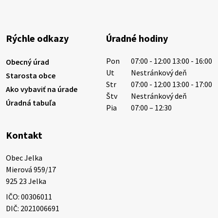
1/ PITNÁ VODA NIE JE SAMOZREJMOSŤ. Dlhodobé
sucho a vysoké teploty spôsobujú pokles
výdatnosti vodárenských zdrojov.
Rýchle odkazy
Úradné hodiny
Západoslovenská vodárenská spoločnosť preto
žiada obyvateľov o…
Pon
07:00 - 12:00 13:00 - 16:00
Obecný úrad
6. augusta 2026 08:12
Ut
Nestránkový deň
Starosta obce
Str
07:00 - 12:00 13:00 - 17:00
Ako vybaviť na úrade
Štv
Nestránkový deň
Úradná tabuľa
5. augusta 2026 13:10
Pia
07:00 – 12:30
Kontakt
Miestne oznamy: 05.08.2026
Smútočný oznam: 05.08.2026 1/ Vážení obyvatelia!S
Obec Jelka

hlbokým zármutkom Vám oznamujeme, že vo veku
Mierová 959/17

73 rokov nás opustila Irena Tanková, rodená
925 23 Jelka
Tanková. Pohreb zosnulej bude dňa 6.08.20…
IČO: 00306011
5. augusta 2026 12:59
DIČ: 2021006691