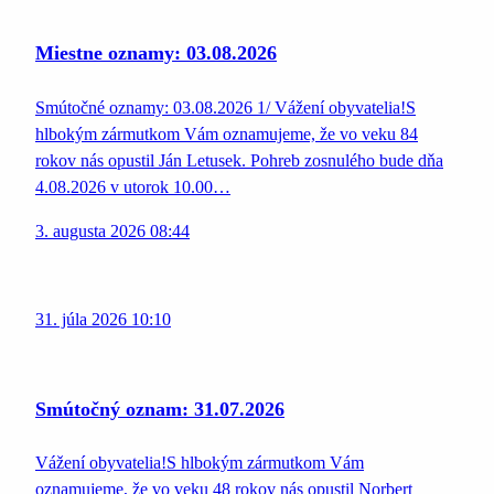
Miestne oznamy: 03.08.2026
Smútočné oznamy: 03.08.2026 1/ Vážení obyvatelia!S
hlbokým zármutkom Vám oznamujeme, že vo veku 84
rokov nás opustil Ján Letusek. Pohreb zosnulého bude dňa
4.08.2026 v utorok 10.00…
3. augusta 2026 08:44
31. júla 2026 10:10
Smútočný oznam: 31.07.2026
Vážení obyvatelia!S hlbokým zármutkom Vám
oznamujeme, že vo veku 48 rokov nás opustil Norbert