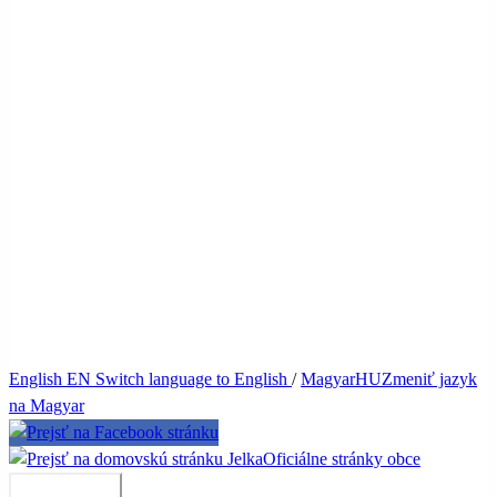
English
EN
Switch language to English
/
Magyar
HU
Zmeniť jazyk
na Magyar
Jelka
Oficiálne stránky obce