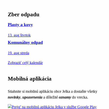
Zber odpadu
Plasty a kovy
13. aug
štvrtok
Komunálny odpad
19. aug
streda
Zobraziť celý kalendár
Mobilná aplikácia
Stiahnite si mobilnú aplikáciu obce Jelka a dostaňte všetky
novinky
,
upozornenia
a dôležité
oznamy
do vrecka.