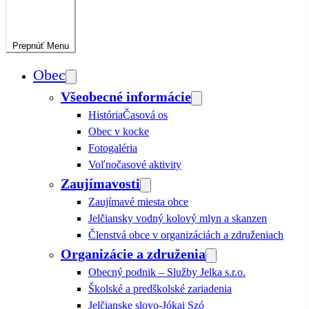
Prepnúť
Menu
Obec
Všeobecné informácie
História
Časová os
Obec v kocke
Fotogaléria
Voľnočasové aktivity
Zaujímavosti
Zaujímavé miesta obce
Jelčiansky vodný kolový mlyn a skanzen
Členstvá obce v organizáciách a združeniach
Organizácie a združenia
Obecný podnik – Služby Jelka s.r.o.
Školské a predškolské zariadenia
Jelčianske slovo-Jókai Szó