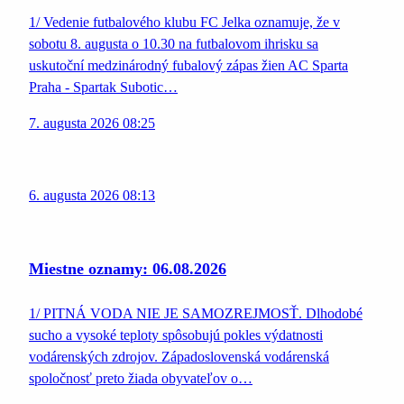
1/ Vedenie futbalového klubu FC Jelka oznamuje, že v
sobotu 8. augusta o 10.30 na futbalovom ihrisku sa
uskutoční medzinárodný fubalový zápas žien AC Sparta
Praha - Spartak Subotic…
7. augusta 2026 08:25
6. augusta 2026 08:13
Miestne oznamy: 06.08.2026
1/ PITNÁ VODA NIE JE SAMOZREJMOSŤ. Dlhodobé
sucho a vysoké teploty spôsobujú pokles výdatnosti
vodárenských zdrojov. Západoslovenská vodárenská
spoločnosť preto žiada obyvateľov o…