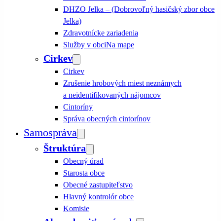
DHZO Jelka – (Dobrovoľný hasičský zbor obce
Jelka)
Zdravotnícke zariadenia
Služby v obci
Na mape
Cirkev
Cirkev
Zrušenie hrobových miest neznámych
a neidentifikovaných nájomcov
Cintoríny
Správa obecných cintorínov
Samospráva
Štruktúra
Obecný úrad
Starosta obce
Obecné zastupiteľstvo
Hlavný kontrolór obce
Komisie