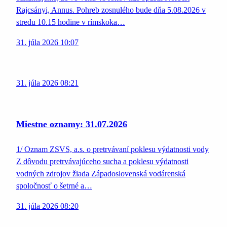
Rajcsányi, Annus. Pohreb zosnulého bude dňa 5.08.2026 v
stredu 10.15 hodine v rímskoka…
31. júla 2026 10:07
31. júla 2026 08:21
Miestne oznamy: 31.07.2026
1/ Oznam ZSVS, a.s. o pretrvávaní poklesu výdatnosti vody
Z dôvodu pretrvávajúceho sucha a poklesu výdatnosti
vodných zdrojov žiada Západoslovenská vodárenská
spoločnosť o šetrné a…
31. júla 2026 08:20