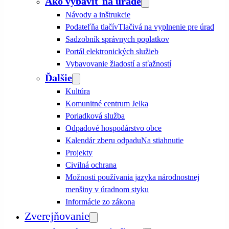
Ako vybaviť na úrade
Návody a inštrukcie
Podateľňa tlačív
Tlačivá na vyplnenie pre úrad
Sadzobník správnych poplatkov
Portál elektronických služieb
Vybavovanie žiadostí a sťažností
Ďalšie
Kultúra
Komunitné centrum Jelka
Poriadková služba
Odpadové hospodárstvo obce
Kalendár zberu odpadu
Na stiahnutie
Projekty
Civilná ochrana
Možnosti používania jazyka národnostnej
menšiny v úradnom styku
Informácie zo zákona
Zverejňovanie