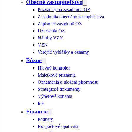
Obecné zastupiteľstvo
Pozvánky na zasadnutia OZ
Zasadnutia obecného zastupiteľstva
Zápisnice zasadnutí OZ
Uznesenia OZ
Návrhy VZN
VZN
Verejné vyhlášky a oznamy
Rôzne
Hlavný kontrolór
Majetkové priznania
Oznámenia o uložení písomnosti
Strategické dokumenty
Výberové konania
Iné
Financie
Podnety
Rozpočtové opatrenia