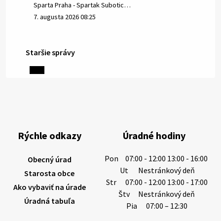
Sparta Praha - Spartak Subotic…
7. augusta 2026 08:25
Staršie správy
6. augusta 2026 08:13
Miestne oznamy: 06.08.2026
1/ PITNÁ VODA NIE JE SAMOZREJMOSŤ. Dlhodobé
sucho a vysoké teploty spôsobujú pokles
výdatnosti vodárenských zdrojov.
Rýchle odkazy
Úradné hodiny
Západoslovenská vodárenská spoločnosť preto
žiada obyvateľov o…
Pon
07:00 - 12:00 13:00 - 16:00
Obecný úrad
6. augusta 2026 08:12
Ut
Nestránkový deň
Starosta obce
Str
07:00 - 12:00 13:00 - 17:00
Ako vybaviť na úrade
Štv
Nestránkový deň
Úradná tabuľa
5. augusta 2026 13:10
Pia
07:00 – 12:30