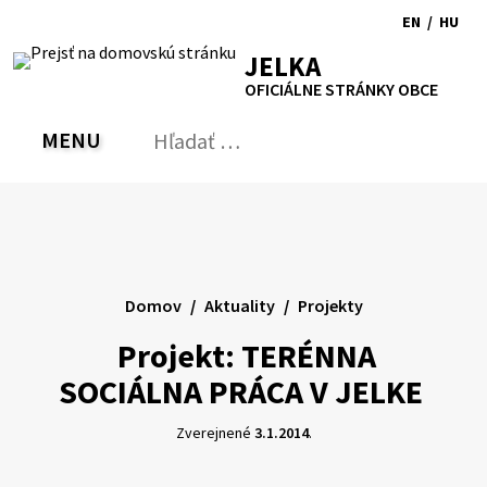
Preskočiť
EN
/
HU
na
Switch
Zmen
RSS
Mapa
Tlačiť
Zvýšiť
Zmenšiť
Zväčšiť
JELKA
obsah
language
jazyk
kontrast
veľkosť
veľkosť
OFICIÁLNE STRÁNKY OBCE
to
na
písma
písma
English
Magy
MENU
PREPNÚŤ
Hľadať:
Odo
vyh
for
Domov
Aktuality
Projekty
Projekt: TERÉNNA
SOCIÁLNA PRÁCA V JELKE
Zverejnené
3.1.2014
.