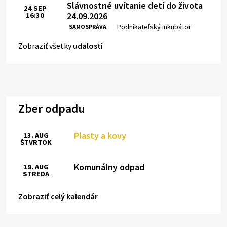
Slávnostné uvítanie detí do života
24
SEP
24.09.2026
16:30
Čas:
Miesto:
Podnikateľský inkubátor
SAMOSPRÁVA
Zobraziť všetky
udalosti
Zber odpadu
Plasty a kovy
13. AUG
ŠTVRTOK
Komunálny odpad
19. AUG
STREDA
Zobraziť celý kalendár