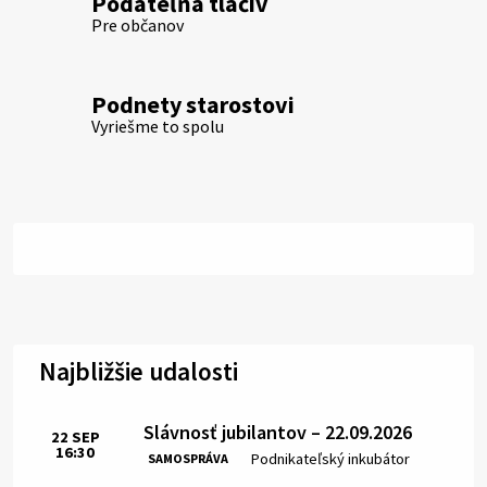
Podateľňa tlačív
Pre občanov
Podnety starostovi
Vyriešme to spolu
Najbližšie udalosti
Slávnosť jubilantov – 22.09.2026
22
SEP
16:30
Čas:
Miesto:
Podnikateľský inkubátor
SAMOSPRÁVA