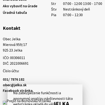
Str
07:00 - 12:00 13:00 - 17:00
Ako vybaviť na úrade
Štv
Nestránkový deň
Úradná tabuľa
5. augusta 2026 13:10
Pia
07:00 – 12:30
Kontakt
Miestne oznamy: 05.08.2026
Smútočný oznam: 05.08.2026 1/ Vážení obyvatelia!S
Obec Jelka

hlbokým zármutkom Vám oznamujeme, že vo veku
Mierová 959/17

73 rokov nás opustila Irena Tanková, rodená
925 23 Jelka
Tanková. Pohreb zosnulej bude dňa 6.08.20…
IČO: 00306011
5. augusta 2026 12:59
DIČ: 2021006691
Číslo účtu:
3. augusta 2026 08:45
031/ 7876 182
obec@jelka.sk
Facebook stránka
Na zabezpečenie funkčnosti a
Miestne oznamy: 03.08.2026
anonymnú analýzu návštevnosti táto
Smútočné oznamy: 03.08.2026 1/ Vážení obyvatelia!S
JELKA
webstránka ukladá do vášho