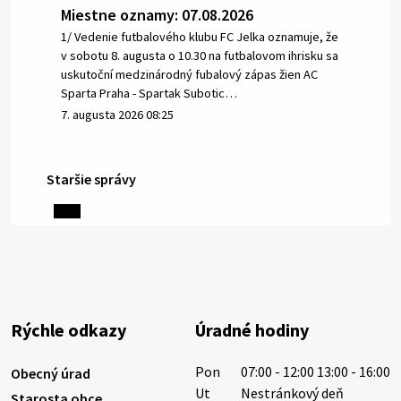
Miestne oznamy: 07.08.2026
1/ Vedenie futbalového klubu FC Jelka oznamuje, že
v sobotu 8. augusta o 10.30 na futbalovom ihrisku sa
uskutoční medzinárodný fubalový zápas žien AC
Sparta Praha - Spartak Subotic…
7. augusta 2026 08:25
Staršie správy
6. augusta 2026 08:13
Miestne oznamy: 06.08.2026
1/ PITNÁ VODA NIE JE SAMOZREJMOSŤ. Dlhodobé
sucho a vysoké teploty spôsobujú pokles
výdatnosti vodárenských zdrojov.
Rýchle odkazy
Úradné hodiny
Západoslovenská vodárenská spoločnosť preto
žiada obyvateľov o…
Pon
07:00 - 12:00 13:00 - 16:00
Obecný úrad
6. augusta 2026 08:12
Ut
Nestránkový deň
Starosta obce