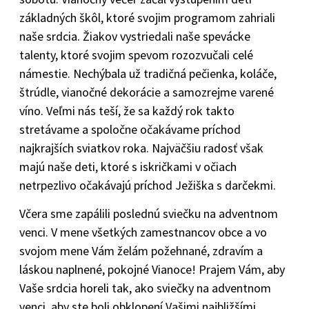
základných škôl, ktoré svojim programom zahriali
naše srdcia. Žiakov vystriedali naše spevácke
talenty, ktoré svojim spevom rozozvučali celé
námestie. Nechýbala už tradičná pečienka, koláče,
štrúdle, vianočné dekorácie a samozrejme varené
víno. Veľmi nás teší, že sa každý rok takto
stretávame a spoločne očakávame príchod
najkrajších sviatkov roka. Najväčšiu radosť však
majú naše deti, ktoré s iskričkami v očiach
netrpezlivo očakávajú príchod Ježiška s darčekmi.
Včera sme zapálili poslednú sviečku na adventnom
venci. V mene všetkých zamestnancov obce a vo
svojom mene Vám želám požehnané, zdravím a
láskou naplnené, pokojné Vianoce! Prajem Vám, aby
Vaše srdcia horeli tak, ako sviečky na adventnom
venci, aby ste boli obklopení Vašimi najbližšími