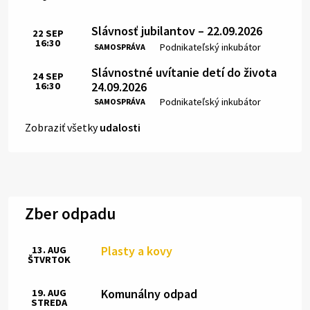
Slávnosť jubilantov – 22.09.2026
22
SEP
16:30
Čas:
Miesto:
Podnikateľský inkubátor
SAMOSPRÁVA
Slávnostné uvítanie detí do života
24
SEP
24.09.2026
16:30
Čas:
Miesto:
Podnikateľský inkubátor
SAMOSPRÁVA
Zobraziť všetky
udalosti
Zber odpadu
Plasty a kovy
13. AUG
ŠTVRTOK
Komunálny odpad
19. AUG
STREDA