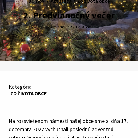
Domov
Aktuality
Zo života obce
2. Predvianočný večer
Zverejnené
22.12.2022
.
Kategória
ZO ŽIVOTA OBCE
Na rozsvietenom námestí našej obce sme si dňa 17.
decembra 2022 vychutnali poslednú adventnú
sobotu. Vianočný večer začal vystúpením detí