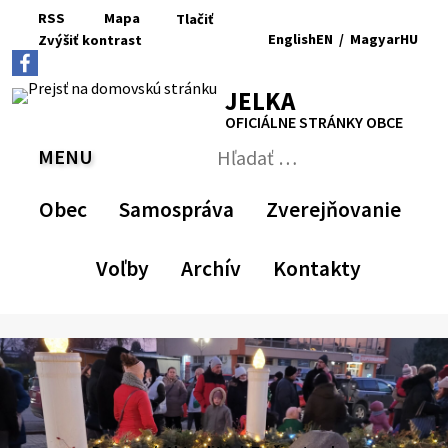
Preskočiť
RSS
Mapa
Tlačiť
na
English
EN
/
Magyar
HU
Zvýšiť
kontrast
RSS
Mapa
Tlačiť
obsah
Zvýšiť
Zmenšiť
Nastaviť
Zväčšiť
Switch
Zmeniť
kontrast
veľkosť
pôvodnú
veľkosť
language
jazyk
JELKA
písma
veľkosť
písma
to
na
písma
English
Magyar
OFICIÁLNE STRÁNKY OBCE
MENU
PREPNÚŤ
Hľadať:
Odoslať
vyhľadávací
Obec
Samospráva
Zverejňovanie
formulár
Voľby
Archív
Kontakty