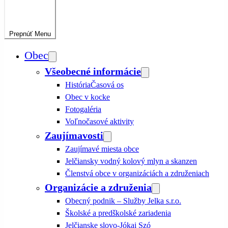
Prepnúť
Menu
Obec
Všeobecné informácie
História
Časová os
Obec v kocke
Fotogaléria
Voľnočasové aktivity
Zaujímavosti
Zaujímavé miesta obce
Jelčiansky vodný kolový mlyn a skanzen
Členstvá obce v organizáciách a združeniach
Organizácie a združenia
Obecný podnik – Služby Jelka s.r.o.
Školské a predškolské zariadenia
Jelčianske slovo-Jókai Szó