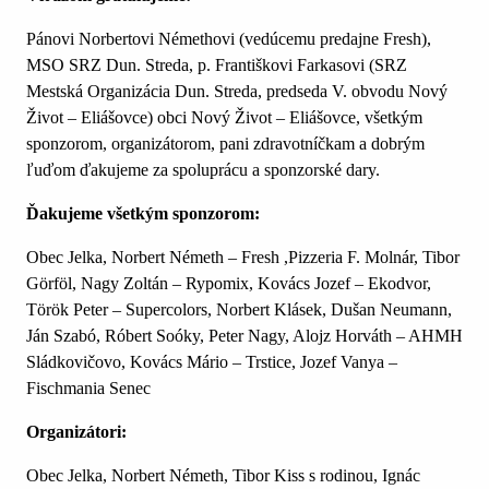
Pánovi Norbertovi Némethovi (vedúcemu predajne Fresh),
MSO SRZ Dun. Streda, p. Františkovi Farkasovi (SRZ
Mestská Organizácia Dun. Streda, predseda V. obvodu Nový
Život – Eliášovce) obci Nový Život – Eliášovce, všetkým
sponzorom, organizátorom, pani zdravotníčkam a dobrým
ľuďom ďakujeme za spoluprácu a sponzorské dary.
Ďakujeme všetkým sponzorom:
Obec Jelka, Norbert Németh – Fresh ,Pizzeria F. Molnár, Tibor
Görföl, Nagy Zoltán – Rypomix, Kovács Jozef – Ekodvor,
Török Peter – Supercolors, Norbert Klásek, Dušan Neumann,
Ján Szabó, Róbert Soóky, Peter Nagy, Alojz Horváth – AHMH
Sládkovičovo, Kovács Mário – Trstice, Jozef Vanya –
Fischmania Senec
Organizátori:
Obec Jelka, Norbert Németh, Tibor Kiss s rodinou, Ignác