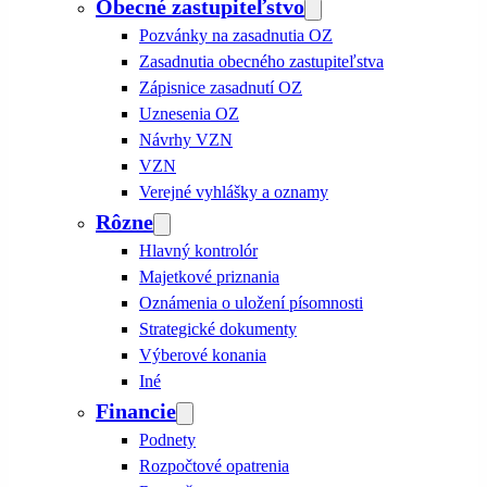
Obecné zastupiteľstvo
Pozvánky na zasadnutia OZ
Zasadnutia obecného zastupiteľstva
Zápisnice zasadnutí OZ
Uznesenia OZ
Návrhy VZN
VZN
Verejné vyhlášky a oznamy
Rôzne
Hlavný kontrolór
Majetkové priznania
Oznámenia o uložení písomnosti
Strategické dokumenty
Výberové konania
Iné
Financie
Podnety
Rozpočtové opatrenia