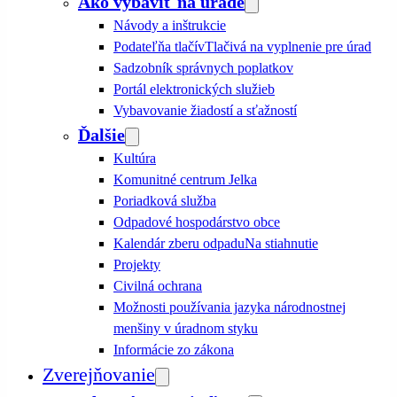
Ako vybaviť na úrade
Návody a inštrukcie
Podateľňa tlačív
Tlačivá na vyplnenie pre úrad
Sadzobník správnych poplatkov
Portál elektronických služieb
Vybavovanie žiadostí a sťažností
Ďalšie
Kultúra
Komunitné centrum Jelka
Poriadková služba
Odpadové hospodárstvo obce
Kalendár zberu odpadu
Na stiahnutie
Projekty
Civilná ochrana
Možnosti používania jazyka národnostnej
menšiny v úradnom styku
Informácie zo zákona
Zverejňovanie