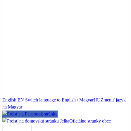
English
EN
Switch language to English
/
Magyar
HU
Zmeniť jazyk
na Magyar
Jelka
Oficiálne stránky obce