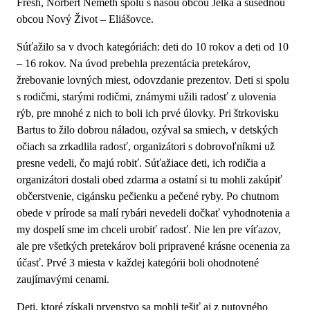
Fresh, Norbert Németh spolu s našou obcou Jelka a susednou
obcou Nový Život – Eliášovce.
Súťažilo sa v dvoch kategóriách: deti do 10 rokov a deti od 10
– 16 rokov. Na úvod prebehla prezentácia pretekárov,
žrebovanie lovných miest, odovzdanie prezentov. Deti si spolu
s rodičmi, starými rodičmi, známymi užili radosť z ulovenia
rýb, pre mnohé z nich to boli ich prvé úlovky. Pri štrkovisku
Bartus to žilo dobrou náladou, ozýval sa smiech, v detských
očiach sa zrkadlila radosť, organizátori s dobrovoľníkmi už
presne vedeli, čo majú robiť. Súťažiace deti, ich rodičia a
organizátori dostali obed zdarma a ostatní si tu mohli zakúpiť
občerstvenie, cigánsku pečienku a pečené ryby. Po chutnom
obede v prírode sa malí rybári nevedeli dočkať vyhodnotenia a
my dospelí sme im chceli urobiť radosť. Nie len pre víťazov,
ale pre všetkých pretekárov boli pripravené krásne ocenenia za
účasť. Prvé 3 miesta v každej kategórii boli ohodnotené
zaujímavými cenami.
Deti, ktoré získali prvenstvo sa mohli tešiť aj z putovného