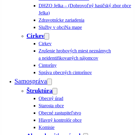
DHZO Jelka – (Dobrovoľný hasičský zbor obce
Jelka)
Zdravotnícke zariadenia
Služby v obci
Na mape
Cirkev
Cirkev
Zrušenie hrobových miest neznámych
a neidentifikovaných nájomcov
Cintoríny
Správa obecných cintorínov
Samospráva
Štruktúra
Obecný úrad
Starosta obce
Obecné zastupiteľstvo
Hlavný kontrolór obce
Komisie