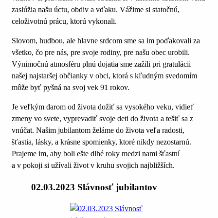
zaslúžia našu úctu, obdiv a vďaku. Vážime si statočnú,
celoživotnú prácu, ktorú vykonali.
Slovom, hudbou, ale hlavne srdcom sme sa im poďakovali za
všetko, čo pre nás, pre svoje rodiny, pre našu obec urobili.
Výnimočnú atmosféru plnú dojatia sme zažili pri gratulácii
našej najstaršej občianky v obci, ktorá s kľudným svedomím
môže byť pyšná na svoj vek 91 rokov.
Je veľkým darom od života dožiť sa vysokého veku, vidieť
zmeny vo svete, vyprevadiť svoje deti do života a tešiť sa z
vnúčat. Našim jubilantom želáme do života veľa radosti,
šťastia, lásky, a krásne spomienky, ktoré nikdy nezostarnú.
Prajeme im, aby boli ešte dlhé roky medzi nami šťastní
a v pokoji si užívali život v kruhu svojich najbližších.
02.03.2023 Slávnosť jubilantov