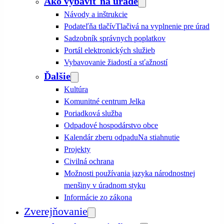
Ako vybaviť na úrade
Návody a inštrukcie
Podateľňa tlačív
Tlačivá na vyplnenie pre úrad
Sadzobník správnych poplatkov
Portál elektronických služieb
Vybavovanie žiadostí a sťažností
Ďalšie
Kultúra
Komunitné centrum Jelka
Poriadková služba
Odpadové hospodárstvo obce
Kalendár zberu odpadu
Na stiahnutie
Projekty
Civilná ochrana
Možnosti používania jazyka národnostnej
menšiny v úradnom styku
Informácie zo zákona
Zverejňovanie