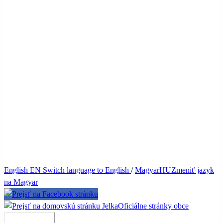
English
EN
Switch language to English
/
Magyar
HU
Zmeniť jazyk
na Magyar
Jelka
Oficiálne stránky obce