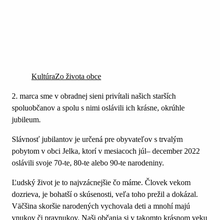
Kultúra
Zo života obce
2. marca sme v obradnej sieni privítali našich starších
spoluobčanov a spolu s nimi oslávili ich krásne, okrúhle
jubileum.
Slávnosť jubilantov je určená pre obyvateľov s trvalým
pobytom v obci Jelka, ktorí v mesiacoch júl– december 2022
oslávili svoje 70-te, 80-te alebo 90-te narodeniny.
Ľudský život je to najvzácnejšie čo máme. Človek vekom
dozrieva, je bohatší o skúsenosti, veľa toho prežil a dokázal.
Väčšina skoršie narodených vychovala deti a mnohí majú
vnukov či pravnukov. Naši občania si v takomto krásnom veku