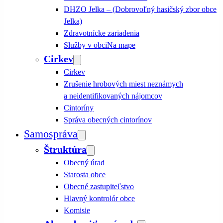
DHZO Jelka – (Dobrovoľný hasičský zbor obce
Jelka)
Zdravotnícke zariadenia
Služby v obci
Na mape
Cirkev
Cirkev
Zrušenie hrobových miest neznámych
a neidentifikovaných nájomcov
Cintoríny
Správa obecných cintorínov
Samospráva
Štruktúra
Obecný úrad
Starosta obce
Obecné zastupiteľstvo
Hlavný kontrolór obce
Komisie