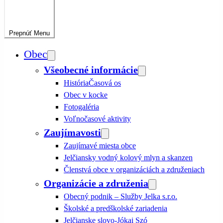
Prepnúť
Menu
Obec
Všeobecné informácie
História
Časová os
Obec v kocke
Fotogaléria
Voľnočasové aktivity
Zaujímavosti
Zaujímavé miesta obce
Jelčiansky vodný kolový mlyn a skanzen
Členstvá obce v organizáciách a združeniach
Organizácie a združenia
Obecný podnik – Služby Jelka s.r.o.
Školské a predškolské zariadenia
Jelčianske slovo-Jókai Szó