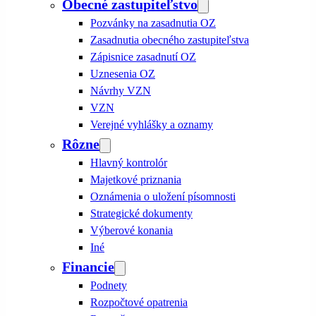
Obecné zastupiteľstvo
Pozvánky na zasadnutia OZ
Zasadnutia obecného zastupiteľstva
Zápisnice zasadnutí OZ
Uznesenia OZ
Návrhy VZN
VZN
Verejné vyhlášky a oznamy
Rôzne
Hlavný kontrolór
Majetkové priznania
Oznámenia o uložení písomnosti
Strategické dokumenty
Výberové konania
Iné
Financie
Podnety
Rozpočtové opatrenia