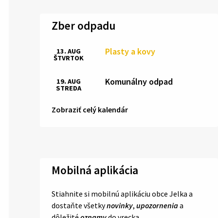
Zber odpadu
Plasty a kovy
13. AUG
ŠTVRTOK
Komunálny odpad
19. AUG
STREDA
Zobraziť celý kalendár
Mobilná aplikácia
Stiahnite si mobilnú aplikáciu obce Jelka a
dostaňte všetky
novinky
,
upozornenia
a
dôležité
oznamy
do vrecka.