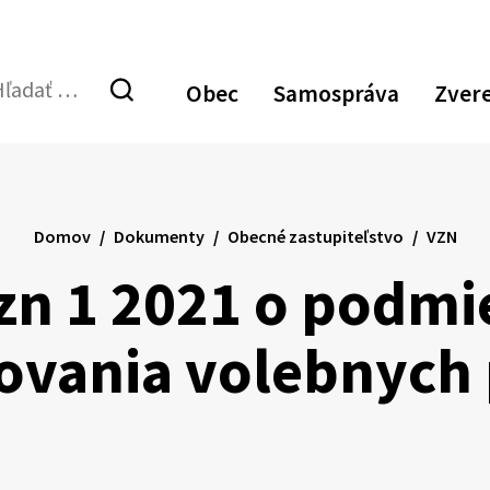
Obec
Samospráva
Zver
dať:
Odoslať
vyhľadávací
formulár
Domov
Dokumenty
Obecné zastupiteľstvo
VZN
zn 1 2021 o podm
ovania volebnych 