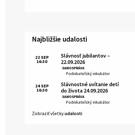
Najbližšie udalosti
Slávnosť jubilantov –
22
SEP
22.09.2026
16:30
Čas:
SAMOSPRÁVA
Miesto:
Podnikateľský inkubátor
Slávnostné uvítanie detí
24
SEP
do života 24.09.2026
16:30
Čas:
SAMOSPRÁVA
Miesto:
Podnikateľský inkubátor
Zobraziť všetky
udalosti