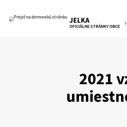
Preskočiť
na
RSS
Mapa
Tlačiť
obsah
JELKA
Hľa
OFICIÁLNE STRÁNKY OBCE
2021 v
umiestn