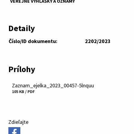
VEREJNÉ VYHLÁŠKY A OZNAMY
Detaily
Číslo/ID dokumentu:
2202/2023
Prílohy
Zaznam_ejelka_2023_00457-5lnquu
Stiahnuť
105 KB / PDF
súbor
Zdieľajte