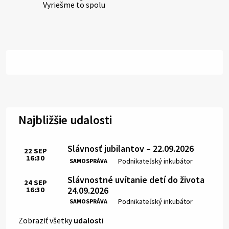
Vyriešme to spolu
Najbližšie udalosti
Slávnosť jubilantov – 22.09.2026
22
SEP
16:30
Čas:
Miesto:
Podnikateľský inkubátor
SAMOSPRÁVA
Slávnostné uvítanie detí do života
24
SEP
24.09.2026
16:30
Čas:
Miesto:
Podnikateľský inkubátor
SAMOSPRÁVA
Zobraziť všetky
udalosti