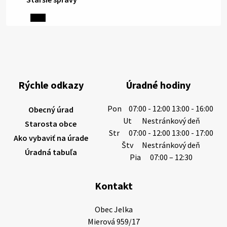
6. augusta 2026 08:13
Miestne oznamy: 06.08.2026
1/ PITNÁ VODA NIE JE SAMOZREJMOSŤ. Dlhodobé
sucho a vysoké teploty spôsobujú pokles
výdatnosti vodárenských zdrojov.
Rýchle odkazy
Úradné hodiny
Západoslovenská vodárenská spoločnosť preto
žiada obyvateľov o…
Pon
07:00 - 12:00 13:00 - 16:00
Obecný úrad
6. augusta 2026 08:12
Ut
Nestránkový deň
Starosta obce
Str
07:00 - 12:00 13:00 - 17:00
Ako vybaviť na úrade
Štv
Nestránkový deň
Úradná tabuľa
5. augusta 2026 13:10
Pia
07:00 – 12:30
Kontakt
Miestne oznamy: 05.08.2026
Smútočný oznam: 05.08.2026 1/ Vážení obyvatelia!S
Obec Jelka

hlbokým zármutkom Vám oznamujeme, že vo veku
Mierová 959/17
