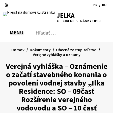
Preskočiť
EN
/
HU
na
Switch
Zmen
RSS
Mapa
Tlačiť
Zvýšiť
Zmenšiť
Zväčšiť
JELKA
obsah
language
jazyk
kontrast
veľkosť
veľkosť
OFICIÁLNE STRÁNKY OBCE
to
na
písma
písma
English
Magy
MENU
PREPNÚŤ
Hľadať:
Odo
vyh
for
Domov
Dokumenty
Obecné zastupiteľstvo
Verejné vyhlášky a oznamy
Verejná vyhláška – Oznámenie
o začatí stavebného konania o
povolení vodnej stavby „Ilka
Residence: SO – 09časť
Rozšírenie verejného
vodovodu a SO – 10 časť