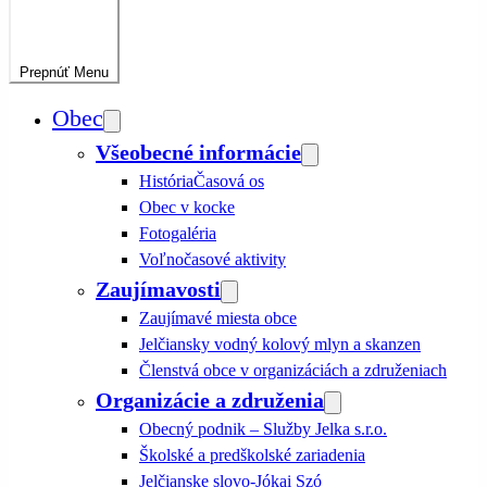
Prepnúť
Menu
Obec
Všeobecné informácie
História
Časová os
Obec v kocke
Fotogaléria
Voľnočasové aktivity
Zaujímavosti
Zaujímavé miesta obce
Jelčiansky vodný kolový mlyn a skanzen
Členstvá obce v organizáciách a združeniach
Organizácie a združenia
Obecný podnik – Služby Jelka s.r.o.
Školské a predškolské zariadenia
Jelčianske slovo-Jókai Szó