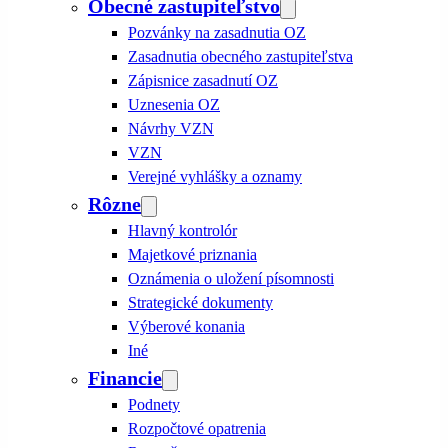
Obecné zastupiteľstvo
Pozvánky na zasadnutia OZ
Zasadnutia obecného zastupiteľstva
Zápisnice zasadnutí OZ
Uznesenia OZ
Návrhy VZN
VZN
Verejné vyhlášky a oznamy
Rôzne
Hlavný kontrolór
Majetkové priznania
Oznámenia o uložení písomnosti
Strategické dokumenty
Výberové konania
Iné
Financie
Podnety
Rozpočtové opatrenia