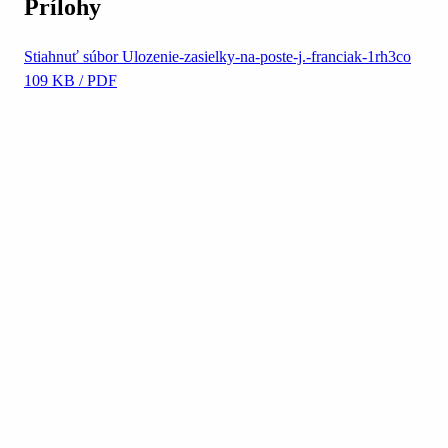
Prílohy
Stiahnuť súbor
Ulozenie-zasielky-na-poste-j.-franciak-1rh3co
109 KB / PDF