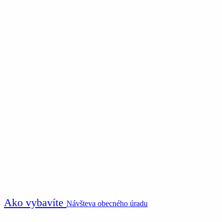
Ako vybavíte
Návšteva obecného úradu