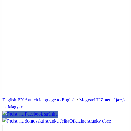
English
EN
Switch language to English
/
Magyar
HU
Zmeniť jazyk
na Magyar
Jelka
Oficiálne stránky obce