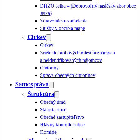
DHZO Jelka – (Dobrovoľný hasičský zbor obce
Jelka)
Zdravotnícke zariadenia
Služby v obci
Na mape
Cirkev
Cirkev
Zrušenie hrobových miest neznámych
a neidentifikovaných nájomcov
Cintoríny
Správa obecných cintorínov
Samospráva
Štruktúra
Obecný úrad
Starosta obce
Obecné zastupiteľstvo
Hlavný kontrolór obce
Komisie