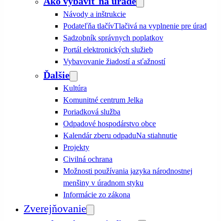
Ako vybaviť na úrade
Návody a inštrukcie
Podateľňa tlačív
Tlačivá na vyplnenie pre úrad
Sadzobník správnych poplatkov
Portál elektronických služieb
Vybavovanie žiadostí a sťažností
Ďalšie
Kultúra
Komunitné centrum Jelka
Poriadková služba
Odpadové hospodárstvo obce
Kalendár zberu odpadu
Na stiahnutie
Projekty
Civilná ochrana
Možnosti používania jazyka národnostnej
menšiny v úradnom styku
Informácie zo zákona
Zverejňovanie