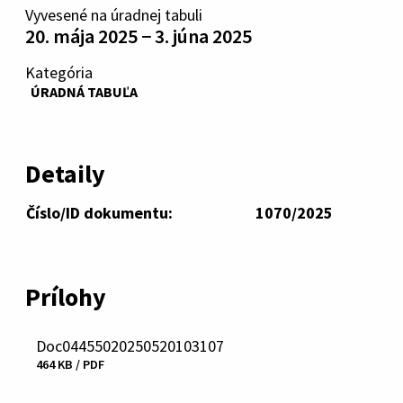
Vyvesené na úradnej tabuli
20. mája 2025 − 3. júna 2025
Kategória
ÚRADNÁ TABUĽA
Detaily
Číslo/ID dokumentu:
1070/2025
Prílohy
Doc04455020250520103107
Stiahnuť
464 KB / PDF
súbor