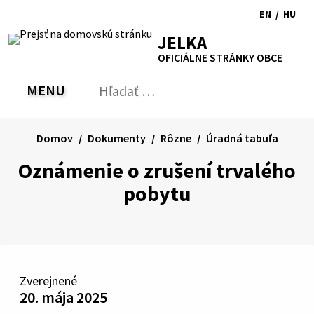
Preskočiť
EN
/
HU
na
Switch
Zmen
RSS
Mapa
Tlačiť
Zvýšiť
Zmenšiť
Zväčšiť
JELKA
obsah
language
jazyk
kontrast
veľkosť
veľkosť
OFICIÁLNE STRÁNKY OBCE
to
na
písma
písma
English
Magy
MENU
PREPNÚŤ
Hľadať:
Odo
vyh
for
Domov
Dokumenty
Rôzne
Úradná tabuľa
Oznámenie o zrušení trvalého
pobytu
Zverejnené
20. mája 2025