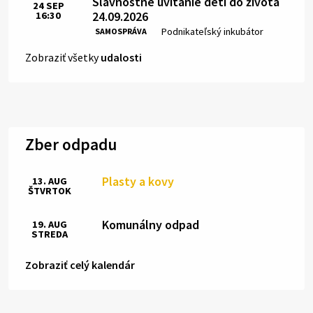
Slávnostné uvítanie detí do života
24
SEP
24.09.2026
16:30
Čas:
Miesto:
Podnikateľský inkubátor
SAMOSPRÁVA
Zobraziť všetky
udalosti
Zber odpadu
Plasty a kovy
13. AUG
ŠTVRTOK
Komunálny odpad
19. AUG
STREDA
Zobraziť celý kalendár