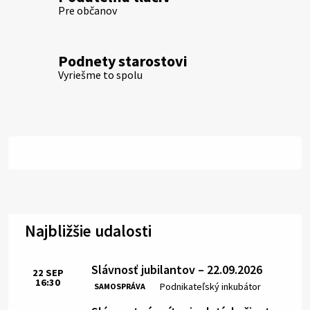
Pre občanov
Podnety starostovi
Vyriešme to spolu
Najbližšie udalosti
Slávnosť jubilantov – 22.09.2026
22
SEP
16:30
Čas:
Miesto:
Podnikateľský inkubátor
SAMOSPRÁVA