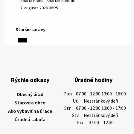
Sparta Praha - Spartak Subotic…
7. augusta 2026 08:25
Staršie správy
6. augusta 2026 08:13
Miestne oznamy: 06.08.2026
1/ PITNÁ VODA NIE JE SAMOZREJMOSŤ. Dlhodobé
sucho a vysoké teploty spôsobujú pokles
výdatnosti vodárenských zdrojov.
Rýchle odkazy
Úradné hodiny
Západoslovenská vodárenská spoločnosť preto
žiada obyvateľov o…
Pon
07:00 - 12:00 13:00 - 16:00
Obecný úrad
6. augusta 2026 08:12
Ut
Nestránkový deň
Starosta obce
Str
07:00 - 12:00 13:00 - 17:00
Ako vybaviť na úrade
Štv
Nestránkový deň
Úradná tabuľa
5. augusta 2026 13:10
Pia
07:00 – 12:30