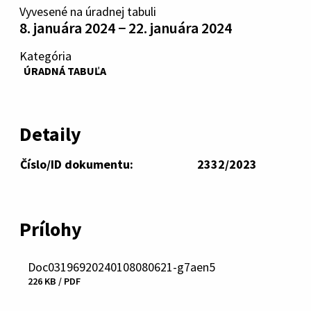
Vyvesené na úradnej tabuli
8. januára 2024 − 22. januára 2024
Kategória
ÚRADNÁ TABUĽA
Detaily
Číslo/ID dokumentu:
2332/2023
Prílohy
Doc03196920240108080621-g7aen5
Stiahnuť
226 KB / PDF
súbor