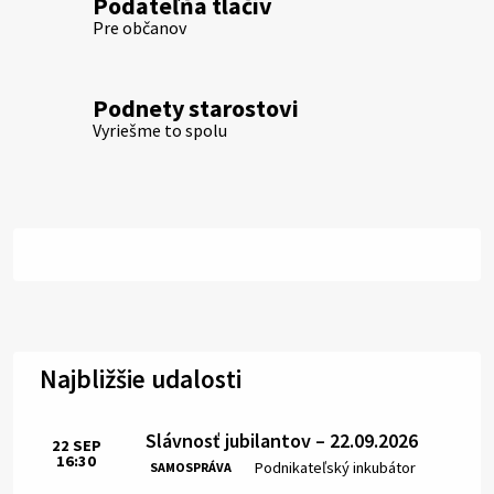
Podateľňa tlačív
Pre občanov
Podnety starostovi
Vyriešme to spolu
Najbližšie udalosti
Slávnosť jubilantov – 22.09.2026
22
SEP
16:30
Čas:
Miesto:
Podnikateľský inkubátor
SAMOSPRÁVA