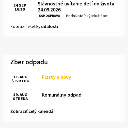
Slávnostné uvítanie detí do života
24
SEP
24.09.2026
16:30
Čas:
Miesto:
Podnikateľský inkubátor
SAMOSPRÁVA
Zobraziť všetky
udalosti
Zber odpadu
Plasty a kovy
13. AUG
ŠTVRTOK
Komunálny odpad
19. AUG
STREDA
Zobraziť celý kalendár