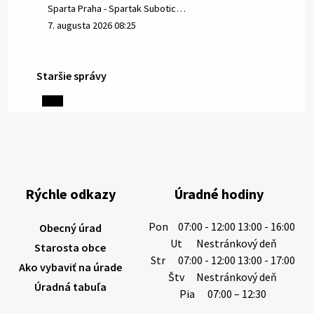
Sparta Praha - Spartak Subotic…
7. augusta 2026 08:25
Staršie správy
6. augusta 2026 08:13
Miestne oznamy: 06.08.2026
1/ PITNÁ VODA NIE JE SAMOZREJMOSŤ. Dlhodobé
sucho a vysoké teploty spôsobujú pokles
výdatnosti vodárenských zdrojov.
Rýchle odkazy
Úradné hodiny
Západoslovenská vodárenská spoločnosť preto
žiada obyvateľov o…
Pon
07:00 - 12:00 13:00 - 16:00
Obecný úrad
6. augusta 2026 08:12
Ut
Nestránkový deň
Starosta obce
Str
07:00 - 12:00 13:00 - 17:00
Ako vybaviť na úrade
Štv
Nestránkový deň
Úradná tabuľa
5. augusta 2026 13:10
Pia
07:00 – 12:30