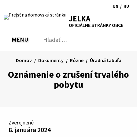
Preskočiť
EN
/
HU
na
Switch
Zmen
RSS
Mapa
Tlačiť
Zvýšiť
Zmenšiť
Zväčšiť
JELKA
obsah
language
jazyk
kontrast
veľkosť
veľkosť
OFICIÁLNE STRÁNKY OBCE
to
na
písma
písma
English
Magy
MENU
PREPNÚŤ
Hľadať:
Odo
vyh
for
Domov
Dokumenty
Rôzne
Úradná tabuľa
Oznámenie o zrušení trvalého
pobytu
Zverejnené
8. januára 2024