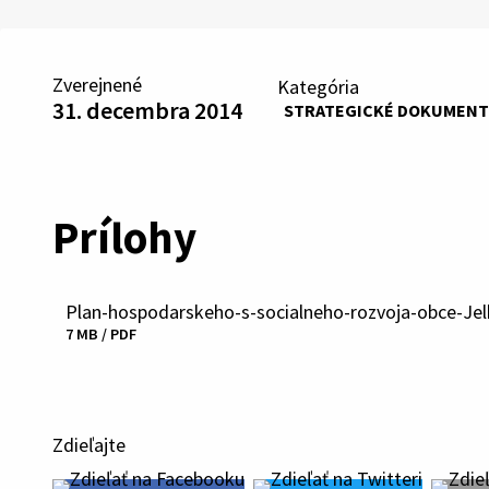
Zverejnené
Kategória
31. decembra 2014
STRATEGICKÉ DOKUMENT
Prílohy
Plan-hospodarskeho-s-socialneho-rozvoja-obce-Jel
Stiahnuť
7 MB / PDF
súbor
Zdieľajte