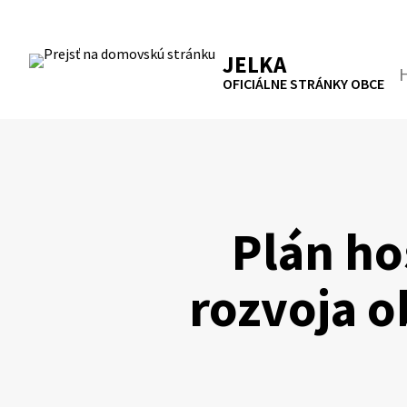
Preskočiť
na
RSS
Mapa
Tlačiť
obsah
JELKA
Hľa
OFICIÁLNE STRÁNKY OBCE
Plán ho
rozvoja o