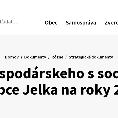
Zvýšiť
Zmen
N
kontrast
veľk
p
Obec
Samospráva
Zver
pís
v
dať:
Odoslať
p
vyhľadávací
formulár
Domov
Dokumenty
Rôzne
Strategické dokumenty
spodárskeho s so
bce Jelka na roky