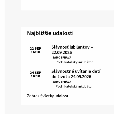
Najbližšie udalosti
Slávnosť jubilantov –
22
SEP
22.09.2026
16:30
Čas:
SAMOSPRÁVA
Miesto:
Podnikateľský inkubátor
Slávnostné uvítanie detí
24
SEP
do života 24.09.2026
16:30
Čas:
SAMOSPRÁVA
Miesto:
Podnikateľský inkubátor
Zobraziť všetky
udalosti