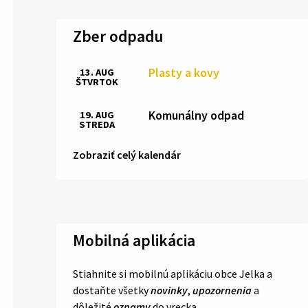
Zber odpadu
Plasty a kovy
13. AUG
ŠTVRTOK
Komunálny odpad
19. AUG
STREDA
Zobraziť celý kalendár
Mobilná aplikácia
Stiahnite si mobilnú aplikáciu obce Jelka a
dostaňte všetky
novinky
,
upozornenia
a
dôležité
oznamy
do vrecka.