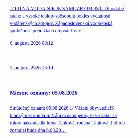
1/ PITNÁ VODA NIE JE SAMOZREJMOSŤ. Dlhodobé
sucho a vysoké teploty spôsobujú pokles výdatnosti
vodárenských zdrojov. Západoslovenská vodárenská
spoločnosť preto žiada obyvateľov o…
6. augusta 2026 08:12
5. augusta 2026 13:10
Miestne oznamy: 05.08.2026
Smútočný oznam: 05.08.2026 1/ Vážení obyvatelia!S
hlbokým zármutkom Vám oznamujeme, že vo veku 73
rokov nás opustila Irena Tanková, rodená Tanková. Pohreb
zosnulej bude dňa 6.08.20…