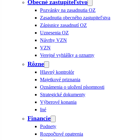
Obecné zastupiteľstvo
Pozvánky na zasadnutia OZ
Zasadnutia obecného zastupiteľstva
Zápisnice zasadnutí OZ
Uznesenia OZ
Návrhy VZN
VZN
Verejné vyhlášky a oznamy
Rôzne
Hlavný kontrolór
Majetkové priznania
Oznámenia o uložení písomnosti
Strategické dokumenty
Výberové konania
Iné
Financie
Podnety
Rozpočtové opatrenia