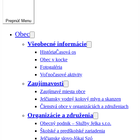
Prepnúť
Menu
Obec
Všeobecné informácie
História
Časová os
Obec v kocke
Fotogaléria
Voľnočasové aktivity
Zaujímavosti
Zaujímavé miesta obce
Jelčiansky vodný kolový mlyn a skanzen
Členstvá obce v organizáciách a združeniach
Organizácie a združenia
Obecný podnik – Služby Jelka s.r.o.
Školské a predškolské zariadenia
Jelčianske slovo-Jókai Szó