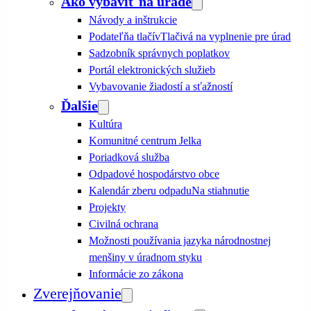
Ako vybaviť na úrade
Návody a inštrukcie
Podateľňa tlačív
Tlačivá na vyplnenie pre úrad
Sadzobník správnych poplatkov
Portál elektronických služieb
Vybavovanie žiadostí a sťažností
Ďalšie
Kultúra
Komunitné centrum Jelka
Poriadková služba
Odpadové hospodárstvo obce
Kalendár zberu odpadu
Na stiahnutie
Projekty
Civilná ochrana
Možnosti používania jazyka národnostnej
menšiny v úradnom styku
Informácie zo zákona
Zverejňovanie