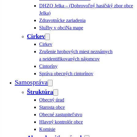
DHZO Jelka – (Dobrovoľný hasičský zbor obce
Jelka)
Zdravotnícke zariadenia
Služby v obci
Na mape
Cirkev
Cirkev
Zrušenie hrobových miest neznámych
a neidentifikovaných nájomcov
Cintoríny
Správa obecných cintorínov
Samospráva
Štruktúra
Obecný úrad
Starosta obce
Obecné zastupiteľstvo
Hlavný kontrolór obce
Komisie