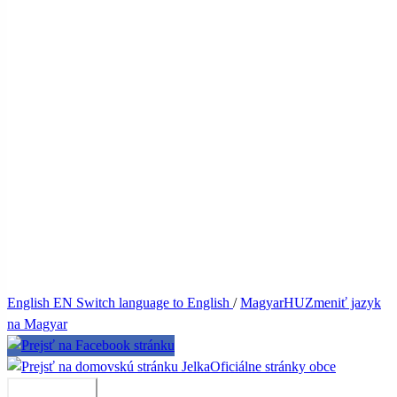
English
EN
Switch language to English
/
Magyar
HU
Zmeniť jazyk
na Magyar
Jelka
Oficiálne stránky obce