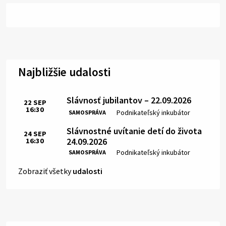
Najbližšie udalosti
Slávnosť jubilantov – 22.09.2026
22
SEP
16:30
Čas:
Miesto:
Podnikateľský inkubátor
SAMOSPRÁVA
Slávnostné uvítanie detí do života
24
SEP
24.09.2026
16:30
Čas:
Miesto:
Podnikateľský inkubátor
SAMOSPRÁVA
Zobraziť všetky
udalosti