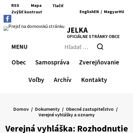
Preskočiť
RSS
Mapa
Tlačiť
na
English
EN
/
Magyar
HU
Zvýšiť
kontrast
RSS
Mapa
Tlačiť
obsah
Zvýšiť
Zmenšiť
Nastaviť
Zväčšiť
Switch
Zmeniť
kontrast
veľkosť
pôvodnú
veľkosť
language
jazyk
JELKA
písma
veľkosť
písma
to
na
písma
English
Magyar
OFICIÁLNE STRÁNKY OBCE
MENU
PREPNÚŤ
Hľadať:
Odoslať
vyhľadávací
Obec
Samospráva
Zverejňovanie
formulár
Voľby
Archív
Kontakty
Domov
Dokumenty
Obecné zastupiteľstvo
Verejné vyhlášky a oznamy
Verejná vyhláška: Rozhodnutie