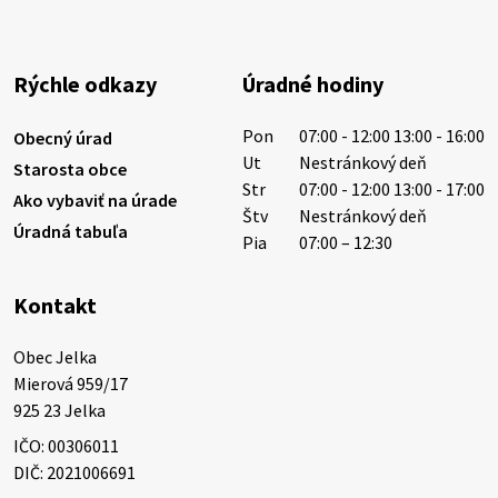
1/ PITNÁ VODA NIE JE SAMOZREJMOSŤ. Dlhodobé
sucho a vysoké teploty spôsobujú pokles
výdatnosti vodárenských zdrojov.
Rýchle odkazy
Úradné hodiny
Západoslovenská vodárenská spoločnosť preto
žiada obyvateľov o…
Pon
07:00 - 12:00 13:00 - 16:00
Obecný úrad
6. augusta 2026 08:12
Ut
Nestránkový deň
Starosta obce
Str
07:00 - 12:00 13:00 - 17:00
Ako vybaviť na úrade
Štv
Nestránkový deň
Úradná tabuľa
5. augusta 2026 13:10
Pia
07:00 – 12:30
Kontakt
Miestne oznamy: 05.08.2026
Smútočný oznam: 05.08.2026 1/ Vážení obyvatelia!S
Obec Jelka

hlbokým zármutkom Vám oznamujeme, že vo veku
Mierová 959/17

73 rokov nás opustila Irena Tanková, rodená
925 23 Jelka
Tanková. Pohreb zosnulej bude dňa 6.08.20…
IČO: 00306011
5. augusta 2026 12:59
DIČ: 2021006691