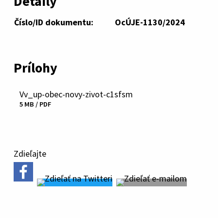
Detaily
Číslo/ID dokumentu:
OcÚJE-1130/2024
Prílohy
Vv_up-obec-novy-zivot-c1sfsm
Stiahnuť
5 MB / PDF
súbor
Zdieľajte