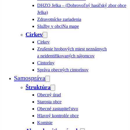
DHZO Jelka – (Dobrovoľný hasičský zbor obce
Jelka)
Zdravotnícke zariadenia
Služby v obci
Na mape
Cirkev
Cirkev
Zrušenie hrobových miest neznámych
a neidentifikovaných nájomcov
Cintoríny
Správa obecných cintorínov
Samospráva
Štruktúra
Obecný úrad
Starosta obce
Obecné zastupiteľstvo
Hlavný kontrolór obce
Komisie