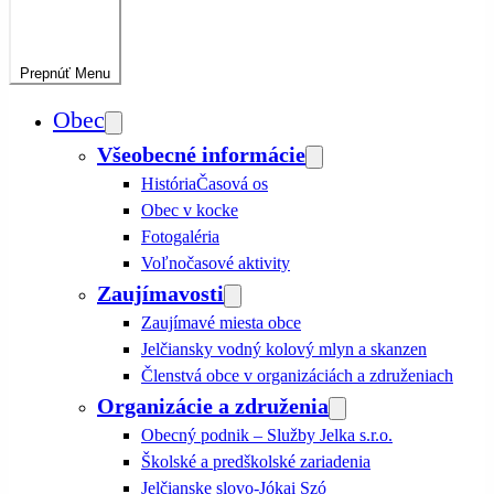
Prepnúť
Menu
Obec
Všeobecné informácie
História
Časová os
Obec v kocke
Fotogaléria
Voľnočasové aktivity
Zaujímavosti
Zaujímavé miesta obce
Jelčiansky vodný kolový mlyn a skanzen
Členstvá obce v organizáciách a združeniach
Organizácie a združenia
Obecný podnik – Služby Jelka s.r.o.
Školské a predškolské zariadenia
Jelčianske slovo-Jókai Szó