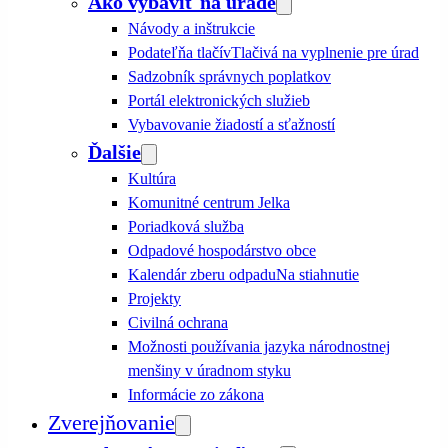
Ako vybaviť na úrade
Návody a inštrukcie
Podateľňa tlačív
Tlačivá na vyplnenie pre úrad
Sadzobník správnych poplatkov
Portál elektronických služieb
Vybavovanie žiadostí a sťažností
Ďalšie
Kultúra
Komunitné centrum Jelka
Poriadková služba
Odpadové hospodárstvo obce
Kalendár zberu odpadu
Na stiahnutie
Projekty
Civilná ochrana
Možnosti používania jazyka národnostnej
menšiny v úradnom styku
Informácie zo zákona
Zverejňovanie