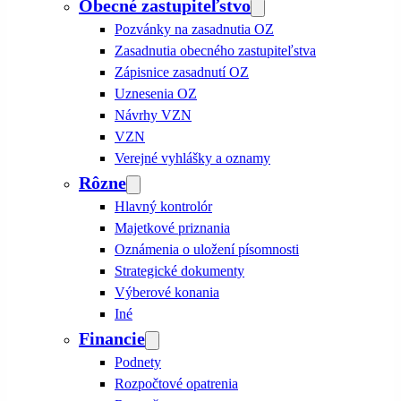
Obecné zastupiteľstvo
Pozvánky na zasadnutia OZ
Zasadnutia obecného zastupiteľstva
Zápisnice zasadnutí OZ
Uznesenia OZ
Návrhy VZN
VZN
Verejné vyhlášky a oznamy
Rôzne
Hlavný kontrolór
Majetkové priznania
Oznámenia o uložení písomnosti
Strategické dokumenty
Výberové konania
Iné
Financie
Podnety
Rozpočtové opatrenia