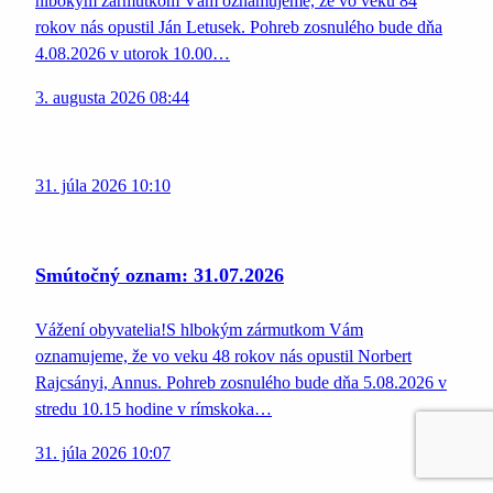
hlbokým zármutkom Vám oznamujeme, že vo veku 84
rokov nás opustil Ján Letusek. Pohreb zosnulého bude dňa
4.08.2026 v utorok 10.00…
3. augusta 2026 08:44
31. júla 2026 10:10
Smútočný oznam: 31.07.2026
Vážení obyvatelia!S hlbokým zármutkom Vám
oznamujeme, že vo veku 48 rokov nás opustil Norbert
Rajcsányi, Annus. Pohreb zosnulého bude dňa 5.08.2026 v
stredu 10.15 hodine v rímskoka…
31. júla 2026 10:07