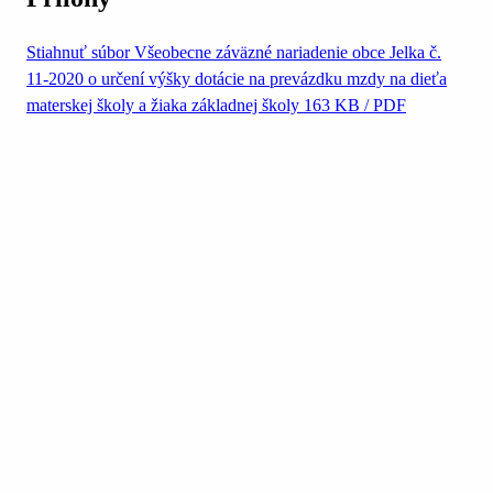
Stiahnuť súbor
Všeobecne záväzné nariadenie obce Jelka č.
11-2020 o určení výšky dotácie na prevázdku mzdy na dieťa
materskej školy a žiaka základnej školy
163 KB / PDF