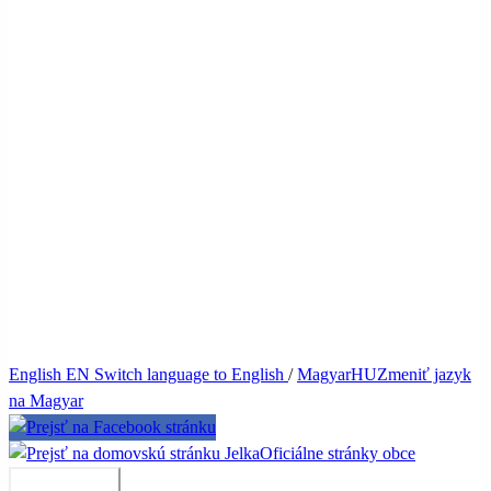
English
EN
Switch language to English
/
Magyar
HU
Zmeniť jazyk
na Magyar
Jelka
Oficiálne stránky obce