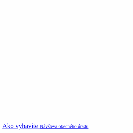
Ako vybavíte
Návšteva obecného úradu