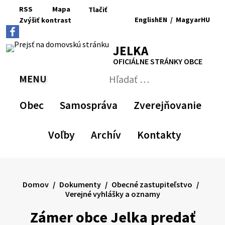
Preskočiť
RSS
Mapa
Tlačiť
na
English
EN
/
Magyar
HU
Zvýšiť
kontrast
RSS
Mapa
Tlačiť
obsah
Zvýšiť
Zmenšiť
Nastaviť
Zväčšiť
Switch
Zmeniť
kontrast
veľkosť
pôvodnú
veľkosť
language
jazyk
JELKA
písma
veľkosť
písma
to
na
písma
English
Magyar
OFICIÁLNE STRÁNKY OBCE
MENU
PREPNÚŤ
Hľadať:
Odoslať
vyhľadávací
Obec
Samospráva
Zverejňovanie
formulár
Voľby
Archív
Kontakty
Domov
Dokumenty
Obecné zastupiteľstvo
Verejné vyhlášky a oznamy
Zámer obce Jelka predať