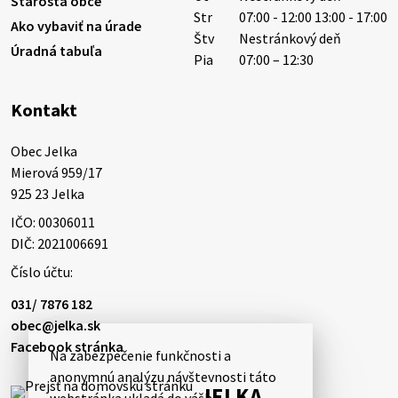
Starosta obce
Str
07:00 - 12:00 13:00 - 17:00
Ako vybaviť na úrade
Štv
Nestránkový deň
Úradná tabuľa
5. augusta 2026 13:10
Pia
07:00 – 12:30
Kontakt
Miestne oznamy: 05.08.2026
Smútočný oznam: 05.08.2026 1/ Vážení obyvatelia!S
Obec Jelka

hlbokým zármutkom Vám oznamujeme, že vo veku
Mierová 959/17

73 rokov nás opustila Irena Tanková, rodená
925 23 Jelka
Tanková. Pohreb zosnulej bude dňa 6.08.20…
IČO: 00306011
5. augusta 2026 12:59
DIČ: 2021006691
Číslo účtu:
3. augusta 2026 08:45
031/ 7876 182
obec@jelka.sk
Facebook stránka
Na zabezpečenie funkčnosti a
Miestne oznamy: 03.08.2026
anonymnú analýzu návštevnosti táto
Smútočné oznamy: 03.08.2026 1/ Vážení obyvatelia!S
JELKA