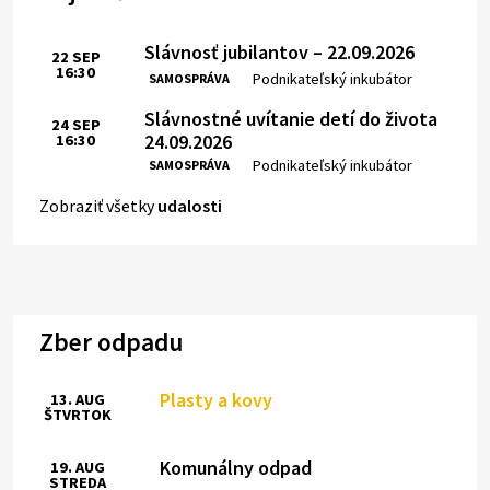
Slávnosť jubilantov – 22.09.2026
22
SEP
16:30
Čas:
Miesto:
Podnikateľský inkubátor
SAMOSPRÁVA
Slávnostné uvítanie detí do života
24
SEP
24.09.2026
16:30
Čas:
Miesto:
Podnikateľský inkubátor
SAMOSPRÁVA
Zobraziť všetky
udalosti
Zber odpadu
Plasty a kovy
13. AUG
ŠTVRTOK
Komunálny odpad
19. AUG
STREDA