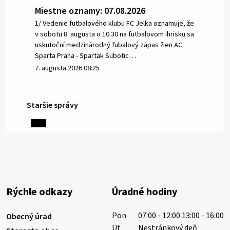
Miestne oznamy: 07.08.2026
1/ Vedenie futbalového klubu FC Jelka oznamuje, že
v sobotu 8. augusta o 10.30 na futbalovom ihrisku sa
uskutoční medzinárodný fubalový zápas žien AC
Sparta Praha - Spartak Subotic…
7. augusta 2026 08:25
Staršie správy
6. augusta 2026 08:13
Miestne oznamy: 06.08.2026
1/ PITNÁ VODA NIE JE SAMOZREJMOSŤ. Dlhodobé
sucho a vysoké teploty spôsobujú pokles
výdatnosti vodárenských zdrojov.
Rýchle odkazy
Úradné hodiny
Západoslovenská vodárenská spoločnosť preto
žiada obyvateľov o…
Pon
07:00 - 12:00 13:00 - 16:00
Obecný úrad
6. augusta 2026 08:12
Ut
Nestránkový deň