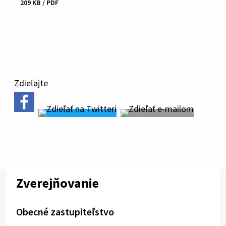
209 KB / PDF
Stiahnuť
súbor
Zdieľajte
Zverejňovanie
Obecné zastupiteľstvo