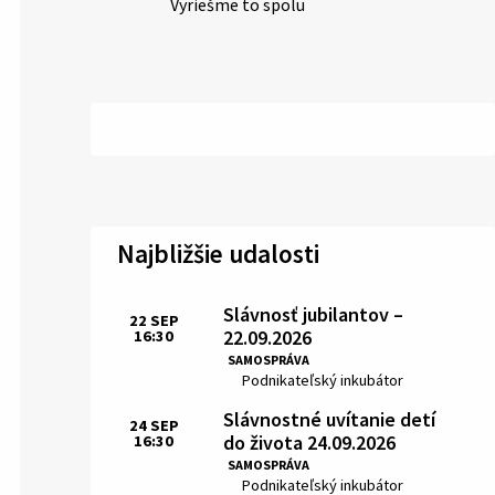
Vyriešme to spolu
Najbližšie udalosti
Slávnosť jubilantov –
22
SEP
22.09.2026
16:30
Čas:
SAMOSPRÁVA
Miesto:
Podnikateľský inkubátor
Slávnostné uvítanie detí
24
SEP
do života 24.09.2026
16:30
Čas:
SAMOSPRÁVA
Miesto:
Podnikateľský inkubátor