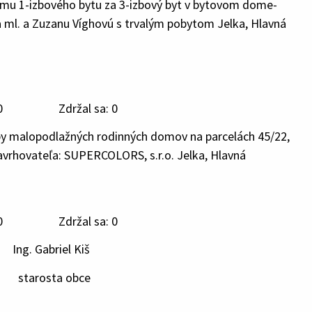
jmu 1-izbového bytu za 3-izbový byt v bytovom dome-
csa ml. a Zuzanu Víghovú s trvalým pobytom Jelka, Hlavná
 Zdržal sa: 0
by malopodlažných rodinných domov na parcelách 45/22,
 navrhovateľa: SUPERCOLORS, s.r.o. Jelka, Hlavná
 Zdržal sa: 0
g. Gabriel Kiš
a obce