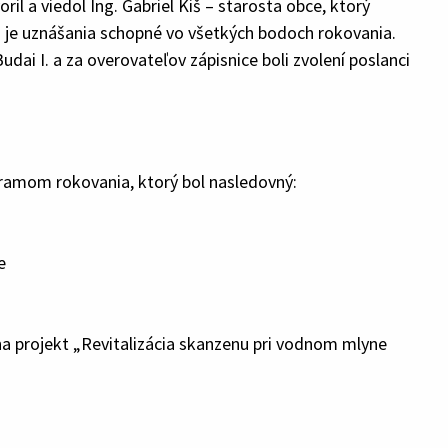
l a viedol Ing. Gabriel Kiš – starosta obce, ktorý
Z je uznášania schopné vo všetkých bodoch rokovania.
udai I. a za overovateľov zápisnice boli zvolení poslanci
ramom rokovania, ktorý bol nasledovný:
e
a projekt „Revitalizácia skanzenu pri vodnom mlyne