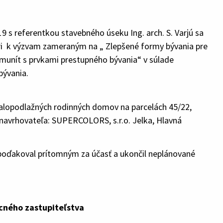
9 s referentkou stavebného úseku Ing. arch. S. Varjú sa
ári k výzvam zameraným na „ Zlepšené formy bývania pre
unít s prvkami prestupného bývania“ v súlade
bývania.
 malopodlažných rodinných domov na parcelách 45/22,
re navrhovateľa: SUPERCOLORS, s.r.o. Jelka, Hlavná
poďakoval prítomným za účasť a ukončil neplánované
o zastupiteľstva