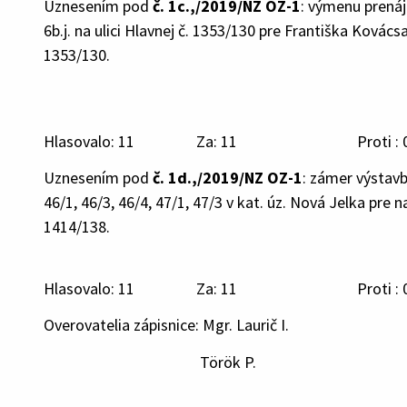
Uznesením pod
č. 1c.,/2019/NZ OZ-1
: výmenu prená
6b.j. na ulici Hlavnej č. 1353/130 pre Františka Ková
1353/130.
Hlasovalo: 11 Za: 11 Proti : 0
Uznesením pod
č. 1d.,/2019/NZ OZ-1
: zámer výstav
46/1, 46/3, 46/4, 47/1, 47/3 v kat. úz. Nová Jelka pre
1414/138.
Hlasovalo: 11 Za: 11 Proti : 0
Overovatelia zápisnice: Mgr. Laurič I. In
Török P. starost