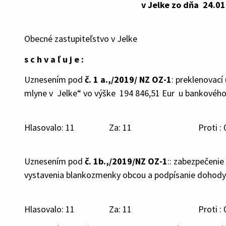
v Jelke zo dňa 24.01.2
Obecné zastupiteľstvo v Jelke
s c h v a ľ u j e :
Uznesením pod
č. 1 a.,/2019/ NZ OZ-1
: preklenovací
mlyne v Jelke“ vo výške 194 846,51 Eur u bankového 
Hlasovalo: 11 Za: 11 Proti : 0
Uznesením pod
č. 1b.,/2019/NZ OZ-1
:: zabezpečeni
vystavenia blankozmenky obcou a podpísanie dohod
Hlasovalo: 11 Za: 11 Proti : 0