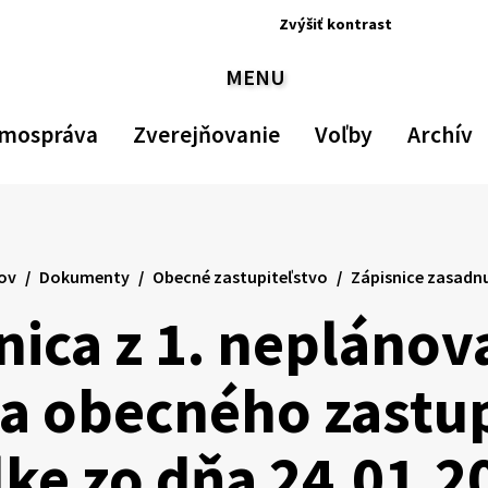
Zvýšiť
kontrast
Zvýšiť
Zmenšiť
Nastav
Zv
MENU
kontrast
veľkosť
pôvod
ve
PREPNÚŤ
písma
veľkos
p
písma
mospráva
Zverejňovanie
Voľby
Archív
ov
Dokumenty
Obecné zastupiteľstvo
Zápisnice zasadn
nica z 1. nepláno
a obecného zastup
lke zo dňa 24.01.2