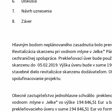
6. Diskusia
7. Návrh uznesenia
8. Záver
Hlavným bodom neplánovaného zasadnutia bolo prero
Revitalizácia skanzenu pri vodnom mlyne v Jelke.“ Pá
cezhraničnej spolupráce. Prekleňovací úver bude použi
skanzenu do 05.02.2019. Výška úveru bude v sume 194
stavebné dielo revitalizáce skanzenu dodávateľom. O
spolufinacovanie projektu.
Obecné zastupiteľstvo jednohlasne schválilo preklenov
vodnom mlyne v Jelke“ vo výške 194 846,51 Eur u ba
prekleňovacieho úveru v sume 194 846,51 Eur vo for