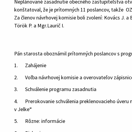
Neplánované zasadnutie obecného zastupiteľstva otvori
konštatoval, že je prítomných 11 poslancov, takže O
Za členov návrhovej komisie boli zvolení: Kovács J. a B
Török P. a Mgr.Laurič I.
Pán starosta oboznámil prítomných poslancov s prog
1. Zahájenie
2. Voľba návrhovej komisie a overovateľov zápisnic
3. Schválenie programu zasadnutia
4. Prerokovanie schválenia preklenovacieho úveru n
v Jelke“
5. Rôzne: informácie