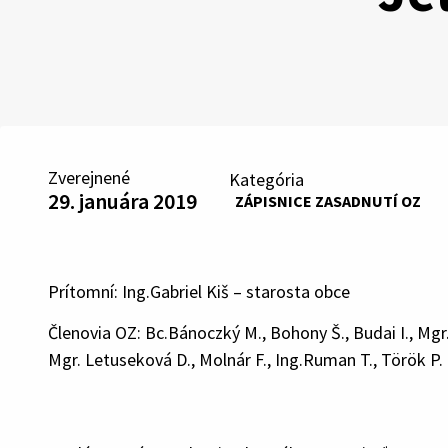
Zverejnené
Kategória
29. januára 2019
ZÁPISNICE ZASADNUTÍ OZ
Prítomní: Ing.Gabriel Kiš – starosta obce
Členovia OZ: Bc.Bánoczký M., Bohony Š., Budai I., Mgr.
Mgr. Letuseková D., Molnár F., Ing.Ruman T., Török P.