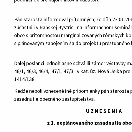
Pán starosta informoval prítomných, že dňa 23.01.201
zúčastnili v Banskej Bystrici na informačnom semin
obce s prítomnosťou marginalizovaných rómskych kom
s plánovaným zapojením sa do projektu prestupného 
Ďalej poslanci jednohlasne schválili zámer výstavby
46/1, 46/3, 46/4, 47/1, 47/3, v kat. úz. Nová Jelka p
1414/138.
Keďže neboli vznesené iné pripomienky pán starosta 
zasadnutie obecného zastupiteľstva.
U Z N E S E N I A
z 1. neplánovaného zasadnutia obecnéh