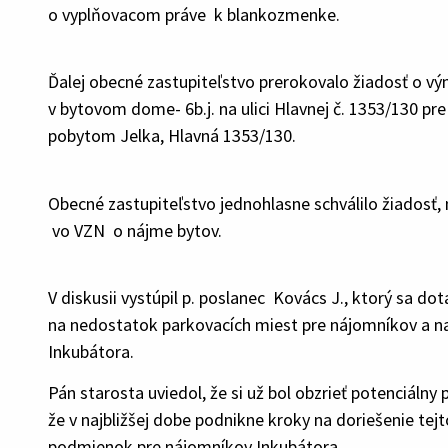
o vyplňovacom práve k blankozmenke.
Ďalej obecné zastupiteľstvo prerokovalo žiadosť o v
v bytovom dome- 6b.j. na ulici Hlavnej č. 1353/130 pr
pobytom Jelka, Hlavná 1353/130.
Obecné zastupiteľstvo jednohlasne schválilo žiadosť
vo VZN o nájme bytov.
V diskusii vystúpil p. poslanec Kovács J., ktorý sa 
na nedostatok parkovacích miest pre nájomníkov a n
Inkubátora.
Pán starosta uviedol, že si už bol obzrieť potenciálny 
že v najbližšej dobe podnikne kroky na doriešenie tej
podmienok pre nájomníkov Inkubátora.