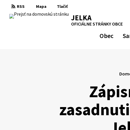
Preskočiť
RSS
Mapa
Tlačiť
na
RSS
Mapa
Tlačiť
JELKA
obsah
OFICIÁLNE STRÁNKY OBCE
Obec
Sa
Dom
Zápis
zasadnuti
Je