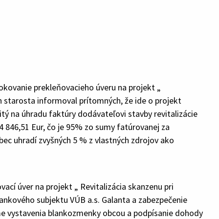
kovanie prekleňovacieho úveru na projekt „
n starosta informoval prítomných, že ide o projekt
tý na úhradu faktúry dodávateľovi stavby revitalizácie
 846,51 Eur, čo je 95% zo sumy fatúrovanej za
bec uhradí zvyšných 5 % z vlastných zdrojov ako
ací úver na projekt „ Revitalizácia skanzenu pri
nkového subjektu VÚB a.s. Galanta a zabezpečenie
me vystavenia blankozmenky obcou a podpísanie dohody