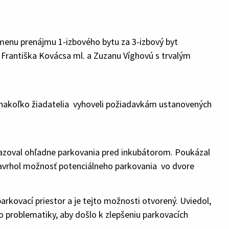
ýmenu prenájmu 1-izbového bytu za 3-izbový byt
e Františka Kovácsa ml. a Zuzanu Víghovú s trvalým
, nakoľko žiadatelia vyhoveli požiadavkám ustanovených
dotazoval ohľadne parkovania pred inkubátorom. Poukázal
avrhol možnosť potenciálneho parkovania vo dvore
parkovací priestor a je tejto možnosti otvorený. Uviedol,
to problematiky, aby došlo k zlepšeniu parkovacích