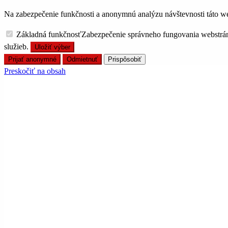
Na zabezpečenie funkčnosti a anonymnú analýzu návštevnosti táto we
Základná funkčnosť
Zabezpečenie správneho fungovania webstrá
služieb.
Uložiť výber
Prijať anonymné
Odmietnuť
Prispôsobiť
Preskočiť na obsah