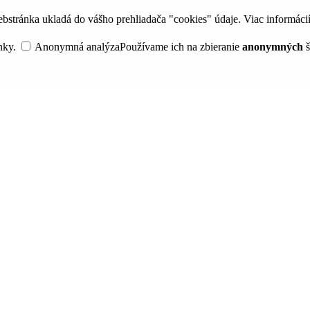
bstránka ukladá do vášho prehliadača "cookies" údaje. Viac informáci
nky.
Anonymná analýza
Používame ich na zbieranie
anonymných
š