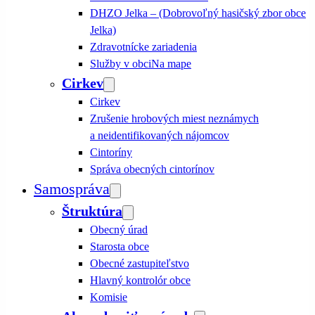
DHZO Jelka – (Dobrovoľný hasičský zbor obce
Jelka)
Zdravotnícke zariadenia
Služby v obci
Na mape
Cirkev
Cirkev
Zrušenie hrobových miest neznámych
a neidentifikovaných nájomcov
Cintoríny
Správa obecných cintorínov
Samospráva
Štruktúra
Obecný úrad
Starosta obce
Obecné zastupiteľstvo
Hlavný kontrolór obce
Komisie