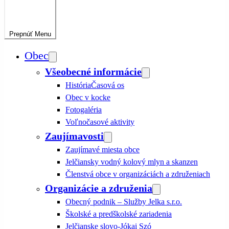
Prepnúť
Menu
Obec
Všeobecné informácie
História
Časová os
Obec v kocke
Fotogaléria
Voľnočasové aktivity
Zaujímavosti
Zaujímavé miesta obce
Jelčiansky vodný kolový mlyn a skanzen
Členstvá obce v organizáciách a združeniach
Organizácie a združenia
Obecný podnik – Služby Jelka s.r.o.
Školské a predškolské zariadenia
Jelčianske slovo-Jókai Szó