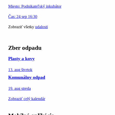
Miesto:
Podnikateľský inkubátor
Čas:
24
sep
16:30
Zobraziť všetky
udalosti
Zber odpadu
Plasty a kovy
13. aug
štvrtok
Komunálny odpad
19. aug
streda
Zobraziť celý kalendár