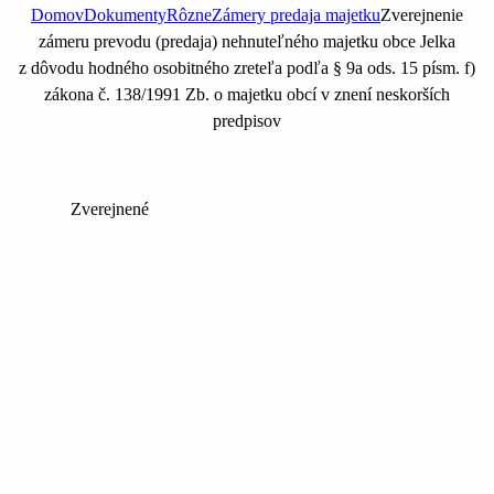
Domov
Dokumenty
Rôzne
Zámery predaja majetku
Zverejnenie
zámeru prevodu (predaja) nehnuteľného majetku obce Jelka
z dôvodu hodného osobitného zreteľa podľa § 9a ods. 15 písm. f)
zákona č. 138/1991 Zb. o majetku obcí v znení neskorších
predpisov
Zverejnené