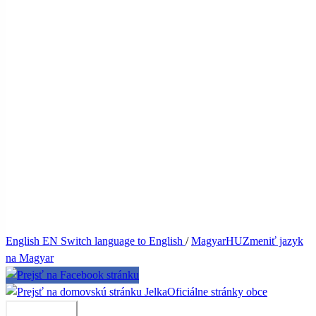
English
EN
Switch language to English
/
Magyar
HU
Zmeniť jazyk
na Magyar
Jelka
Oficiálne stránky obce