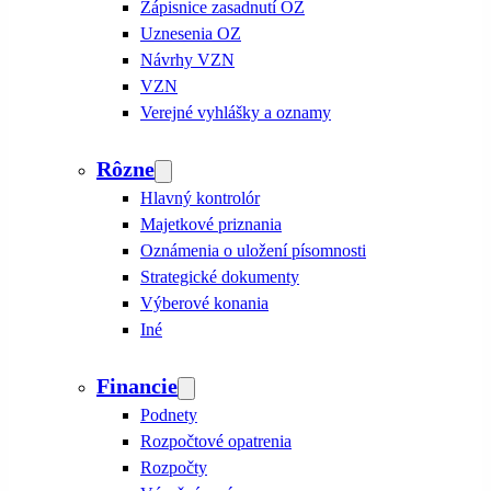
Zápisnice zasadnutí OZ
Uznesenia OZ
Návrhy VZN
VZN
Verejné vyhlášky a oznamy
Rôzne
Hlavný kontrolór
Majetkové priznania
Oznámenia o uložení písomnosti
Strategické dokumenty
Výberové konania
Iné
Financie
Podnety
Rozpočtové opatrenia
Rozpočty