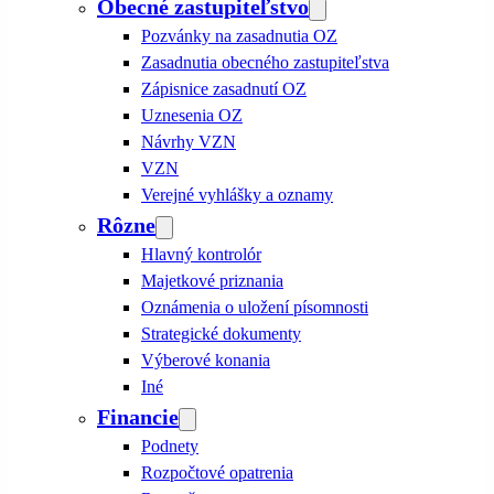
Obecné zastupiteľstvo
Pozvánky na zasadnutia OZ
Zasadnutia obecného zastupiteľstva
Zápisnice zasadnutí OZ
Uznesenia OZ
Návrhy VZN
VZN
Verejné vyhlášky a oznamy
Rôzne
Hlavný kontrolór
Majetkové priznania
Oznámenia o uložení písomnosti
Strategické dokumenty
Výberové konania
Iné
Financie
Podnety
Rozpočtové opatrenia