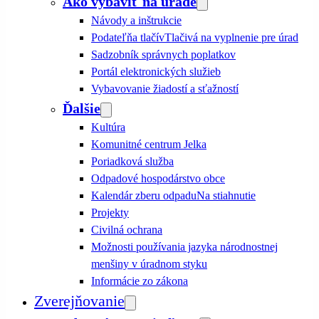
Ako vybaviť na úrade
Návody a inštrukcie
Podateľňa tlačív
Tlačivá na vyplnenie pre úrad
Sadzobník správnych poplatkov
Portál elektronických služieb
Vybavovanie žiadostí a sťažností
Ďalšie
Kultúra
Komunitné centrum Jelka
Poriadková služba
Odpadové hospodárstvo obce
Kalendár zberu odpadu
Na stiahnutie
Projekty
Civilná ochrana
Možnosti používania jazyka národnostnej
menšiny v úradnom styku
Informácie zo zákona
Zverejňovanie