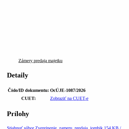
Zámery predaja majetku
Detaily
Číslo/ID dokumentu:
OcÚJE-1087/2026
CUET:
Zobraziť na CUET-e
Prílohy
Stiahnuť súbor
Zverejnenie_zameru_predaja_jombik
154 KB /