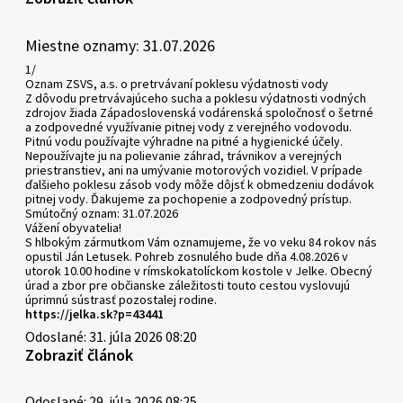
Miestne oznamy: 31.07.2026
1/
Oznam ZSVS, a.s. o pretrvávaní poklesu výdatnosti vody
Z dôvodu pretrvávajúceho sucha a poklesu výdatnosti vodných
zdrojov žiada Západoslovenská vodárenská spoločnosť o šetrné
a zodpovedné využívanie pitnej vody z verejného vodovodu.
Pitnú vodu používajte výhradne na pitné a hygienické účely.
Nepoužívajte ju na polievanie záhrad, trávnikov a verejných
priestranstiev, ani na umývanie motorových vozidiel. V prípade
ďalšieho poklesu zásob vody môže dôjsť k obmedzeniu dodávok
pitnej vody. Ďakujeme za pochopenie a zodpovedný prístup.
Smútočný oznam: 31.07.2026
Vážení obyvatelia!
S hlbokým zármutkom Vám oznamujeme, že vo veku 84 rokov nás
opustil Ján Letusek. Pohreb zosnulého bude dňa 4.08.2026 v
utorok 10.00 hodine v rímskokatolíckom kostole v Jelke. Obecný
úrad a zbor pre občianske záležitosti touto cestou vyslovujú
úprimnú sústrasť pozostalej rodine.
https://jelka.sk?p=43441
Odoslané: 31. júla 2026 08:20
Zobraziť článok
Odoslané: 29. júla 2026 08:25