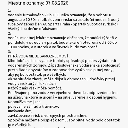
Miestne oznamy: 07.08.2026
1/
Vedenie futbalového klubu FC Jelka oznamuje, že v sobotu 8.
augusta o 10.30 na futbalovom ihrisku sa uskutoční medzinárodný
fubalový zápas žien AC Sparta Praha - Spartak Subotica (Srbsko).
Všetkých srdečne očakávame!
2/
Vedúci miestnej lekárne oznamuje občanom, že budúci týždeň v
pondelok, v stredu a v piatok bude lekáreň otvorená od 8.00 do
13.00 hodiny, a v utorok a vo štvrtok bude zatvorená.
3/
PITNÁ VODA NIE JE SAMOZREJMOSŤ.
Dlhodobé sucho a vysoké teploty spôsobujú pokles výdatnosti
vodárenských zdrojov. Západoslovenská vodárenská spoločnosť
preto žiada obyvateľov o zodpovedné využívanie pitnej vody,
aby jej bol dostatok pre všetkých.
Ak sa situácia zhorší, môže dôjsť k obmedzeniu dodávky pitnej
vody v niektorých lokalitách.
Každý z nás však môže pomôcť.
Používajme pitnú vodu z verejného vodovodu zodpovedne a len
na účely, na ktoré je určená – na pitie, varenie a osobnú hygienu.
Nepoužívajme ju na:
polievanie záhrad a trávnikov,
umývanie áut,
zavlažovanie ihrísk či verejných priestranstiev.
Spoločne môžeme prispieť k tomu, aby pitnej vody bolo dostatok
pre všetkých.