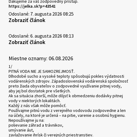
Ďakujeme za váš zodpovedný prístup.
https://jelka.sk?p=43541
Odoslané: 7. augusta 2026 08:25
Zobraziť článok
Odoslané: 6. augusta 2026 08:13
Zobraziť článok
Miestne oznamy: 06.08.2026
1/
PITNÁ VODA NIE JE SAMOZREJMOSŤ.
Dlhodobé sucho a vysoké teploty spôsobujú pokles výdatnosti
vodárenských zdrojov. Západoslovenská vodárenská spoločnosť
preto žiada obyvateľov o zodpovedné využívanie pitnej vody,
aby jej bol dostatok pre všetkých.
Ak sa situácia zhorší, môže dôjsť k obmedzeniu dodávky pitnej
vody v niektorých lokalitách.
Každý z nás však môže pomôcť.
Používajme pitnú vodu z verejného vodovodu zodpovedne a len
na účely, na ktoré je určená – na pitie, varenie a osobnú hygienu.
Nepoužívajme ju na:
polievanie záhrad a trávnikov,
umývanie áut,
zavlažovanie ihrísk či verejných priestranstiev.