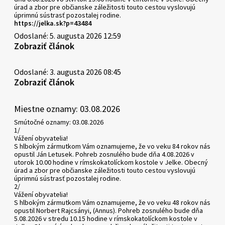
úrad a zbor pre občianske záležitosti touto cestou vyslovujú
úprimnú sústrasť pozostalej rodine.
https://jelka.sk?p=43484
Odoslané: 5. augusta 2026 12:59
Zobraziť článok
Odoslané: 3. augusta 2026 08:45
Zobraziť článok
Miestne oznamy: 03.08.2026
Smútočné oznamy: 03.08.2026
1/
Vážení obyvatelia!
S hlbokým zármutkom Vám oznamujeme, že vo veku 84 rokov nás
opustil Ján Letusek. Pohreb zosnulého bude dňa 4.08.2026 v
utorok 10.00 hodine v rímskokatolíckom kostole v Jelke. Obecný
úrad a zbor pre občianske záležitosti touto cestou vyslovujú
úprimnú sústrasť pozostalej rodine.
2/
Vážení obyvatelia!
S hlbokým zármutkom Vám oznamujeme, že vo veku 48 rokov nás
opustil Norbert Rajcsányi, (Annus). Pohreb zosnulého bude dňa
5.08.2026 v stredu 10.15 hodine v rímskokatolíckom kostole v