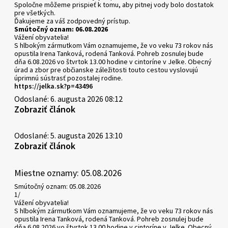
Spoločne môžeme prispieť k tomu, aby pitnej vody bolo dostatok
pre všetkých.
Ďakujeme za váš zodpovedný prístup.
Smútočný oznam: 06.08.2026
Vážení obyvatelia!
S hlbokým zármutkom Vám oznamujeme, že vo veku 73 rokov nás
opustila Irena Tanková, rodená Tanková. Pohreb zosnulej bude
dňa 6.08.2026 vo štvrtok 13.00 hodine v cintoríne v Jelke. Obecný
úrad a zbor pre občianske záležitosti touto cestou vyslovujú
úprimnú sústrasť pozostalej rodine.
https://jelka.sk?p=43496
Odoslané: 6. augusta 2026 08:12
Zobraziť článok
Odoslané: 5. augusta 2026 13:10
Zobraziť článok
Miestne oznamy: 05.08.2026
Smútočný oznam: 05.08.2026
1/
Vážení obyvatelia!
S hlbokým zármutkom Vám oznamujeme, že vo veku 73 rokov nás
opustila Irena Tanková, rodená Tanková. Pohreb zosnulej bude
dňa 6.08.2026 vo štvrtok 13.00 hodine v cintoríne v Jelke. Obecný