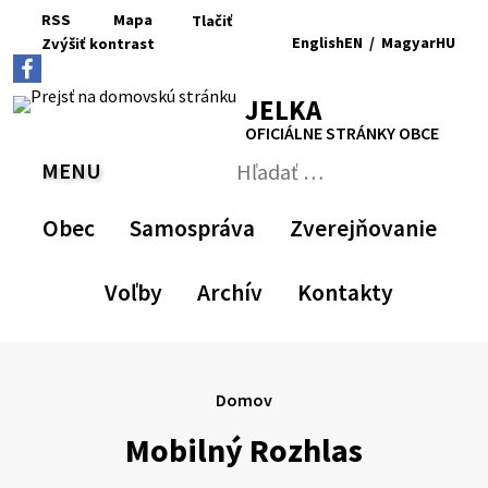
Preskočiť
RSS
Mapa
Tlačiť
na
English
EN
/
Magyar
HU
Zvýšiť
kontrast
RSS
Mapa
Tlačiť
obsah
Zvýšiť
Zmenšiť
Nastaviť
Zväčšiť
Switch
Zmeniť
kontrast
veľkosť
pôvodnú
veľkosť
language
jazyk
JELKA
písma
veľkosť
písma
to
na
písma
English
Magyar
OFICIÁLNE STRÁNKY OBCE
MENU
PREPNÚŤ
Hľadať:
Odoslať
vyhľadávací
Obec
Samospráva
Zverejňovanie
formulár
Voľby
Archív
Kontakty
Domov
Mobilný Rozhlas