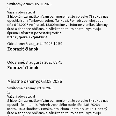
Smútočný oznam: 05.08.2026
1/
Vážení obyvatelia!
S hlbokým zármutkom Vám oznamujeme, že vo veku 73 rokov nás
opustila Irena Tanková, rodená Tanková. Pohreb zosnulej bude
dňa 6.08.2026 vo štvrtok 13.00 hodine v cintoríne v Jelke. Obecný
úrad a zbor pre občianske záležitosti touto cestou vyslovujú
úprimnú sústrasť pozostalej rodine.
https://jelka.sk?p=43484
Odoslané: 5. augusta 2026 12:59
Zobraziť článok
Odoslané: 3. augusta 2026 08:45
Zobraziť článok
Miestne oznamy: 03.08.2026
Smútočné oznamy: 03.08.2026
1/
Vážení obyvatelia!
S hlbokým zármutkom Vám oznamujeme, že vo veku 84 rokov nás
opustil Ján Letusek. Pohreb zosnulého bude dňa 4.08.2026 v
utorok 10.00 hodine v rímskokatolíckom kostole v Jelke. Obecný
úrad a zbor pre občianske záležitosti touto cestou vyslovujú