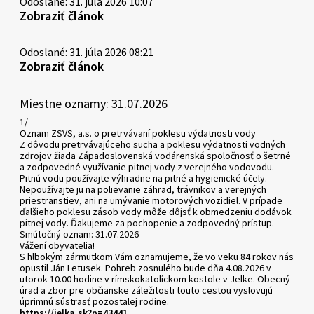
Odoslané: 31. júla 2026 10:07
Zobraziť článok
Odoslané: 31. júla 2026 08:21
Zobraziť článok
Miestne oznamy: 31.07.2026
1/
Oznam ZSVS, a.s. o pretrvávaní poklesu výdatnosti vody
Z dôvodu pretrvávajúceho sucha a poklesu výdatnosti vodných
zdrojov žiada Západoslovenská vodárenská spoločnosť o šetrné
a zodpovedné využívanie pitnej vody z verejného vodovodu.
Pitnú vodu používajte výhradne na pitné a hygienické účely.
Nepoužívajte ju na polievanie záhrad, trávnikov a verejných
priestranstiev, ani na umývanie motorových vozidiel. V prípade
ďalšieho poklesu zásob vody môže dôjsť k obmedzeniu dodávok
pitnej vody. Ďakujeme za pochopenie a zodpovedný prístup.
Smútočný oznam: 31.07.2026
Vážení obyvatelia!
S hlbokým zármutkom Vám oznamujeme, že vo veku 84 rokov nás
opustil Ján Letusek. Pohreb zosnulého bude dňa 4.08.2026 v
utorok 10.00 hodine v rímskokatolíckom kostole v Jelke. Obecný
úrad a zbor pre občianske záležitosti touto cestou vyslovujú
úprimnú sústrasť pozostalej rodine.
https://jelka.sk?p=43441