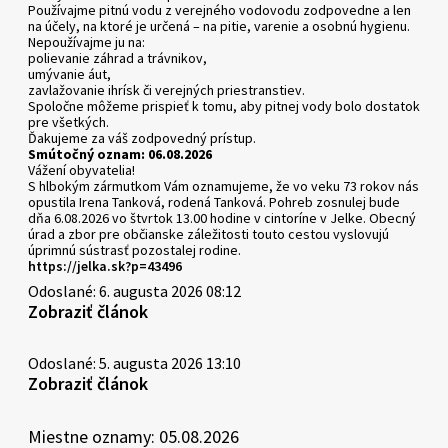
Používajme pitnú vodu z verejného vodovodu zodpovedne a len
na účely, na ktoré je určená – na pitie, varenie a osobnú hygienu.
Nepoužívajme ju na:
polievanie záhrad a trávnikov,
umývanie áut,
zavlažovanie ihrísk či verejných priestranstiev.
Spoločne môžeme prispieť k tomu, aby pitnej vody bolo dostatok
pre všetkých.
Ďakujeme za váš zodpovedný prístup.
Smútočný oznam: 06.08.2026
Vážení obyvatelia!
S hlbokým zármutkom Vám oznamujeme, že vo veku 73 rokov nás
opustila Irena Tanková, rodená Tanková. Pohreb zosnulej bude
dňa 6.08.2026 vo štvrtok 13.00 hodine v cintoríne v Jelke. Obecný
úrad a zbor pre občianske záležitosti touto cestou vyslovujú
úprimnú sústrasť pozostalej rodine.
https://jelka.sk?p=43496
Odoslané: 6. augusta 2026 08:12
Zobraziť článok
Odoslané: 5. augusta 2026 13:10
Zobraziť článok
Miestne oznamy: 05.08.2026