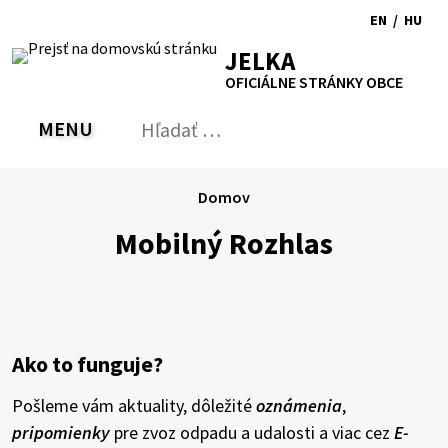
Preskočiť
EN
/
HU
na
Switch
Zmen
RSS
Mapa
Tlačiť
Zvýšiť
Zmenšiť
Zväčšiť
JELKA
obsah
language
jazyk
kontrast
veľkosť
veľkosť
OFICIÁLNE STRÁNKY OBCE
to
na
písma
písma
English
Magy
MENU
PREPNÚŤ
Hľadať:
Odo
vyh
for
Domov
Mobilný Rozhlas
Ako to funguje?
Pošleme vám aktuality, dôležité
oznámenia
,
pripomienky
pre zvoz odpadu a udalosti a viac cez
E-