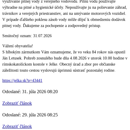
využívanie pitnej vody z verejného vodovodu. Pitnú vodu používajte
výhradne na pitné a hygienické účely. Nepoužívajte ju na polievanie záhrad,
trávnikov a verejných priestranstiev, ani na umývanie motorových vozidiel.
V prípade ďalšieho poklesu zásob vody môže dôjsť k obmedzeniu dodávok
pitnej vody. Ďakujeme za pochopenie a zodpovedný prístup.
Smútočný oznam: 31.07.2026
Vážení obyvatelia!
S hlbokým zármutkom Vám oznamujeme, že vo veku 84 rokov nás opustil
Ján Letusek. Pohreb zosnulého bude dňa 4.08.2026 v utorok 10.00 hodine v
rímskokatolíckom kostole v Jelke. Obecný úrad a zbor pre občianske
záležitosti touto cestou vyslovujú úprimnú sústrasť pozostalej rodine.
https://jelka.sk?p=43441
Odoslané: 31. júla 2026 08:20
Zobraziť článok
Odoslané: 29. júla 2026 08:25
Zobraziť článok