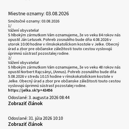
Miestne oznamy: 03.08.2026
Smútočné oznamy: 03.08.2026
1/
Vážení obyvatelia!
S hlbokým zármutkom Vám oznamujeme, že vo veku 84 rokov nás
opustil Ján Letusek. Pohreb zosnulého bude dňa 4.08.2026 v
utorok 10.00 hodine v rímskokatolíckom kostole v Jelke. Obecný
úrad a zbor pre občianske záležitosti touto cestou vyslovujú
úprimnú sústrasť pozostalej rodine.
2/
Vážení obyvatelia!
S hlbokým zármutkom Vám oznamujeme, že vo veku 48 rokov nás
opustil Norbert Rajcsányi, (Annus). Pohreb zosnulého bude dňa
5.08.2026 v stredu 10.15 hodine v rímskokatolíckom kostole v
Jelke. Obecný úrad a zbor pre občianske záležitosti touto cestou
vyslovujú úprimnú sústrasť pozostalej rodine.
https://jelka.sk?p=43456
Odoslané: 3. augusta 2026 08:44
Zobraziť článok
Odoslané: 31. júla 2026 10:10
Zobraziť článok