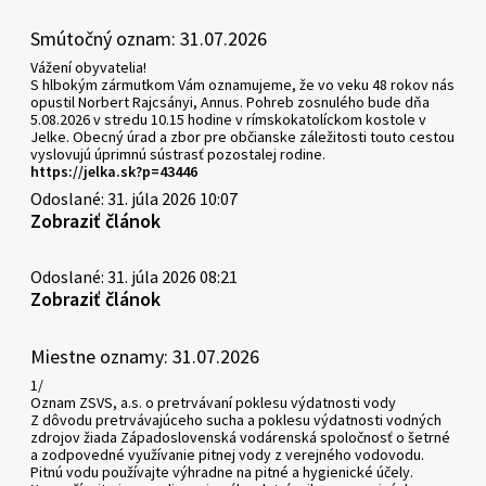
Smútočný oznam: 31.07.2026
Vážení obyvatelia!
S hlbokým zármutkom Vám oznamujeme, že vo veku 48 rokov nás
opustil Norbert Rajcsányi, Annus. Pohreb zosnulého bude dňa
5.08.2026 v stredu 10.15 hodine v rímskokatolíckom kostole v
Jelke. Obecný úrad a zbor pre občianske záležitosti touto cestou
vyslovujú úprimnú sústrasť pozostalej rodine.
https://jelka.sk?p=43446
Odoslané: 31. júla 2026 10:07
Zobraziť článok
Odoslané: 31. júla 2026 08:21
Zobraziť článok
Miestne oznamy: 31.07.2026
1/
Oznam ZSVS, a.s. o pretrvávaní poklesu výdatnosti vody
Z dôvodu pretrvávajúceho sucha a poklesu výdatnosti vodných
zdrojov žiada Západoslovenská vodárenská spoločnosť o šetrné
a zodpovedné využívanie pitnej vody z verejného vodovodu.
Pitnú vodu používajte výhradne na pitné a hygienické účely.