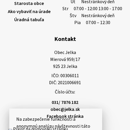
Ut
Nestránkový deň
Starosta obce
Str
07:00 - 12:00 13:00 - 17:00
Ako vybaviť na úrade
Štv
Nestránkový deň
Úradná tabuľa
Pia
07:00 – 12:30
Kontakt
Obec Jelka

Mierová 959/17

925 23 Jelka
IČO: 00306011
DIČ: 2021006691
Číslo účtu:
031/ 7876 182
obec@jelka.sk
Facebook stránka
Na zabezpečenie funkčnosti a
anonymnú analýzu návštevnosti táto