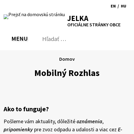
Preskočiť
EN
/
HU
na
Switch
Zmen
RSS
Mapa
Tlačiť
Zvýšiť
Zmenšiť
Zväčšiť
JELKA
obsah
language
jazyk
kontrast
veľkosť
veľkosť
OFICIÁLNE STRÁNKY OBCE
to
na
písma
písma
English
Magy
MENU
PREPNÚŤ
Hľadať:
Odo
vyh
for
Domov
Mobilný Rozhlas
Ako to funguje?
Pošleme vám aktuality, dôležité
oznámenia
,
pripomienky
pre zvoz odpadu a udalosti a viac cez
E-