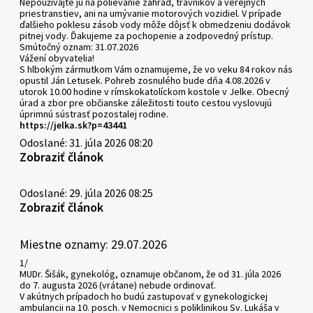
Nepoužívajte ju na polievanie záhrad, trávnikov a verejných
priestranstiev, ani na umývanie motorových vozidiel. V prípade
ďalšieho poklesu zásob vody môže dôjsť k obmedzeniu dodávok
pitnej vody. Ďakujeme za pochopenie a zodpovedný prístup.
Smútočný oznam: 31.07.2026
Vážení obyvatelia!
S hlbokým zármutkom Vám oznamujeme, že vo veku 84 rokov nás
opustil Ján Letusek. Pohreb zosnulého bude dňa 4.08.2026 v
utorok 10.00 hodine v rímskokatolíckom kostole v Jelke. Obecný
úrad a zbor pre občianske záležitosti touto cestou vyslovujú
úprimnú sústrasť pozostalej rodine.
https://jelka.sk?p=43441
Odoslané: 31. júla 2026 08:20
Zobraziť článok
Odoslané: 29. júla 2026 08:25
Zobraziť článok
Miestne oznamy: 29.07.2026
1/
MUDr. Šišák, gynekológ, oznamuje občanom, že od 31. júla 2026
do 7. augusta 2026 (vrátane) nebude ordinovať.
V akútnych prípadoch ho budú zastupovať v gynekologickej
ambulancii na 10. posch. v Nemocnici s poliklinikou Sv. Lukáša v