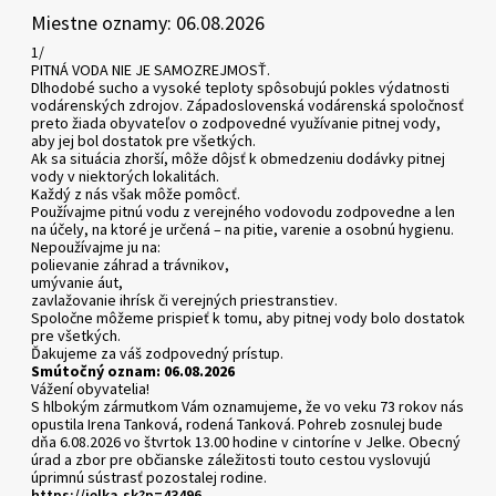
Miestne oznamy: 06.08.2026
1/
PITNÁ VODA NIE JE SAMOZREJMOSŤ.
Dlhodobé sucho a vysoké teploty spôsobujú pokles výdatnosti
vodárenských zdrojov. Západoslovenská vodárenská spoločnosť
preto žiada obyvateľov o zodpovedné využívanie pitnej vody,
aby jej bol dostatok pre všetkých.
Ak sa situácia zhorší, môže dôjsť k obmedzeniu dodávky pitnej
vody v niektorých lokalitách.
Každý z nás však môže pomôcť.
Používajme pitnú vodu z verejného vodovodu zodpovedne a len
na účely, na ktoré je určená – na pitie, varenie a osobnú hygienu.
Nepoužívajme ju na:
polievanie záhrad a trávnikov,
umývanie áut,
zavlažovanie ihrísk či verejných priestranstiev.
Spoločne môžeme prispieť k tomu, aby pitnej vody bolo dostatok
pre všetkých.
Ďakujeme za váš zodpovedný prístup.
Smútočný oznam: 06.08.2026
Vážení obyvatelia!
S hlbokým zármutkom Vám oznamujeme, že vo veku 73 rokov nás
opustila Irena Tanková, rodená Tanková. Pohreb zosnulej bude
dňa 6.08.2026 vo štvrtok 13.00 hodine v cintoríne v Jelke. Obecný
úrad a zbor pre občianske záležitosti touto cestou vyslovujú
úprimnú sústrasť pozostalej rodine.
https://jelka.sk?p=43496