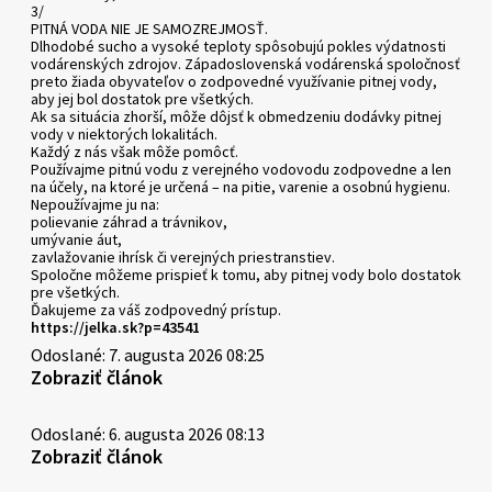
3/
PITNÁ VODA NIE JE SAMOZREJMOSŤ.
Dlhodobé sucho a vysoké teploty spôsobujú pokles výdatnosti
vodárenských zdrojov. Západoslovenská vodárenská spoločnosť
preto žiada obyvateľov o zodpovedné využívanie pitnej vody,
aby jej bol dostatok pre všetkých.
Ak sa situácia zhorší, môže dôjsť k obmedzeniu dodávky pitnej
vody v niektorých lokalitách.
Každý z nás však môže pomôcť.
Používajme pitnú vodu z verejného vodovodu zodpovedne a len
na účely, na ktoré je určená – na pitie, varenie a osobnú hygienu.
Nepoužívajme ju na:
polievanie záhrad a trávnikov,
umývanie áut,
zavlažovanie ihrísk či verejných priestranstiev.
Spoločne môžeme prispieť k tomu, aby pitnej vody bolo dostatok
pre všetkých.
Ďakujeme za váš zodpovedný prístup.
https://jelka.sk?p=43541
Odoslané: 7. augusta 2026 08:25
Zobraziť článok
Odoslané: 6. augusta 2026 08:13
Zobraziť článok