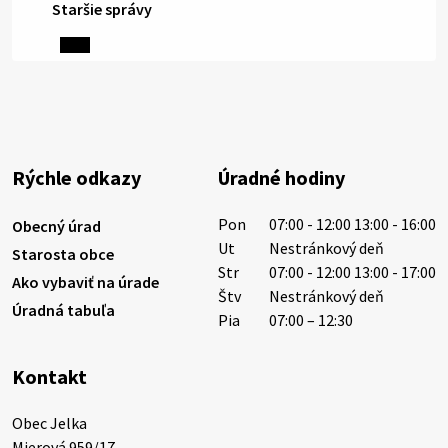
Staršie správy
5. augusta 2026 13:10
Miestne oznamy: 05.08.2026
Smútočný oznam: 05.08.2026 1/ Vážení obyvatelia!S
hlbokým zármutkom Vám oznamujeme, že vo veku
Rýchle odkazy
Úradné hodiny
73 rokov nás opustila Irena Tanková, rodená
Tanková. Pohreb zosnulej bude dňa 6.08.20…
Pon
07:00 - 12:00 13:00 - 16:00
Obecný úrad
5. augusta 2026 12:59
Ut
Nestránkový deň
Starosta obce
Str
07:00 - 12:00 13:00 - 17:00
Ako vybaviť na úrade
Štv
Nestránkový deň
Úradná tabuľa
3. augusta 2026 08:45
Pia
07:00 – 12:30
Kontakt
Miestne oznamy: 03.08.2026
Smútočné oznamy: 03.08.2026 1/ Vážení obyvatelia!S
Obec Jelka

hlbokým zármutkom Vám oznamujeme, že vo veku
Mierová 959/17
