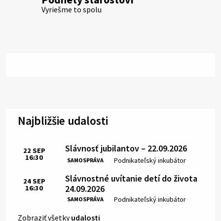
Vyriešme to spolu
Najbližšie udalosti
Slávnosť jubilantov – 22.09.2026
22
SEP
16:30
Čas:
Miesto:
Podnikateľský inkubátor
SAMOSPRÁVA
Slávnostné uvítanie detí do života
24
SEP
24.09.2026
16:30
Čas:
Miesto:
Podnikateľský inkubátor
SAMOSPRÁVA
Zobraziť všetky
udalosti