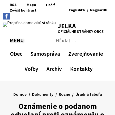
Preskočiť
RSS
Mapa
Tlačiť
na
English
EN
/
Magyar
HU
Zvýšiť
kontrast
RSS
Mapa
Tlačiť
obsah
Zvýšiť
Zmenšiť
Nastaviť
Zväčšiť
Switch
Zmeniť
kontrast
veľkosť
pôvodnú
veľkosť
language
jazyk
JELKA
písma
veľkosť
písma
to
na
písma
English
Magyar
OFICIÁLNE STRÁNKY OBCE
MENU
PREPNÚŤ
Hľadať:
Odoslať
vyhľadávací
Obec
Samospráva
Zverejňovanie
formulár
Voľby
Archív
Kontakty
Domov
Dokumenty
Rôzne
Úradná tabuľa
Oznámenie o podanom
odvolaní proti oznámeniu o