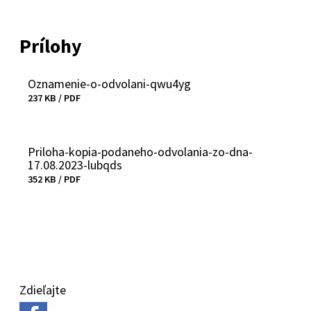
Prílohy
Oznamenie-o-odvolani-qwu4yg
Stiahnuť
237 KB / PDF
súbor
Priloha-kopia-podaneho-odvolania-zo-dna-
17.08.2023-lubqds
352 KB / PDF
Stiahnuť
súbor
Zdieľajte