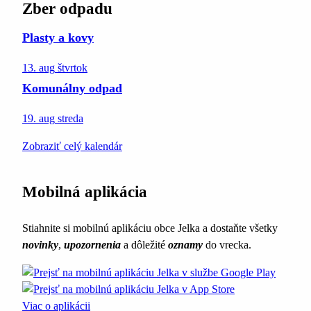
Zber odpadu
Plasty a kovy
13. aug
štvrtok
Komunálny odpad
19. aug
streda
Zobraziť celý kalendár
Mobilná aplikácia
Stiahnite si mobilnú aplikáciu obce Jelka a dostaňte všetky
novinky
,
upozornenia
a dôležité
oznamy
do vrecka.
Viac o aplikácii