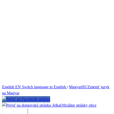
English
EN
Switch language to English
/
Magyar
HU
Zmeniť jazyk
na Magyar
Jelka
Oficiálne stránky obce