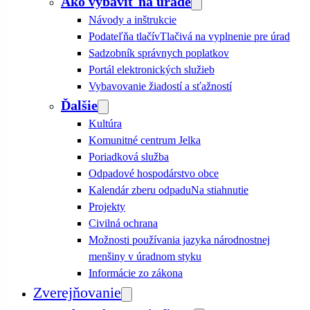
Ako vybaviť na úrade
Návody a inštrukcie
Podateľňa tlačív
Tlačivá na vyplnenie pre úrad
Sadzobník správnych poplatkov
Portál elektronických služieb
Vybavovanie žiadostí a sťažností
Ďalšie
Kultúra
Komunitné centrum Jelka
Poriadková služba
Odpadové hospodárstvo obce
Kalendár zberu odpadu
Na stiahnutie
Projekty
Civilná ochrana
Možnosti používania jazyka národnostnej
menšiny v úradnom styku
Informácie zo zákona
Zverejňovanie