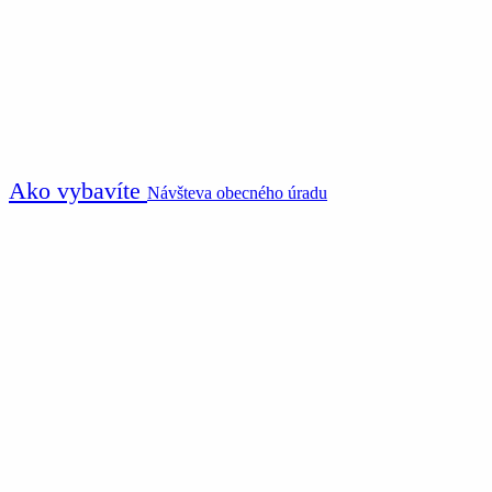
Ako vybavíte
Návšteva obecného úradu