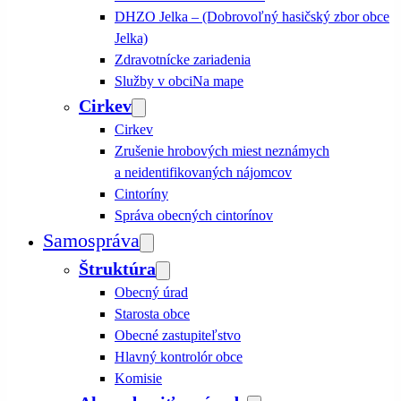
DHZO Jelka – (Dobrovoľný hasičský zbor obce
Jelka)
Zdravotnícke zariadenia
Služby v obci
Na mape
Cirkev
Cirkev
Zrušenie hrobových miest neznámych
a neidentifikovaných nájomcov
Cintoríny
Správa obecných cintorínov
Samospráva
Štruktúra
Obecný úrad
Starosta obce
Obecné zastupiteľstvo
Hlavný kontrolór obce
Komisie