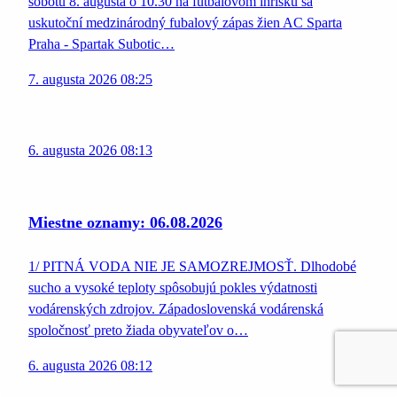
sobotu 8. augusta o 10.30 na futbalovom ihrisku sa
uskutoční medzinárodný fubalový zápas žien AC Sparta
Praha - Spartak Subotic…
7. augusta 2026 08:25
6. augusta 2026 08:13
Miestne oznamy: 06.08.2026
1/ PITNÁ VODA NIE JE SAMOZREJMOSŤ. Dlhodobé
sucho a vysoké teploty spôsobujú pokles výdatnosti
vodárenských zdrojov. Západoslovenská vodárenská
spoločnosť preto žiada obyvateľov o…
6. augusta 2026 08:12