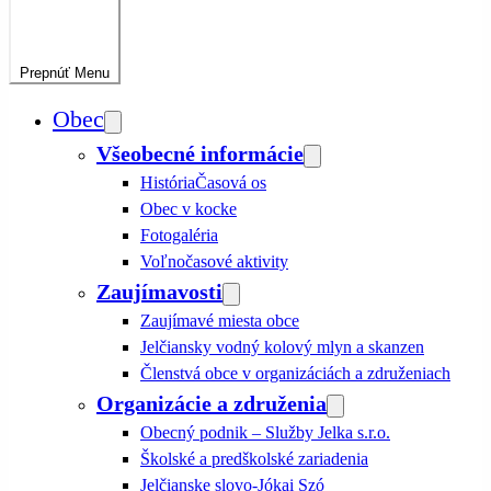
Prepnúť
Menu
Obec
Všeobecné informácie
História
Časová os
Obec v kocke
Fotogaléria
Voľnočasové aktivity
Zaujímavosti
Zaujímavé miesta obce
Jelčiansky vodný kolový mlyn a skanzen
Členstvá obce v organizáciách a združeniach
Organizácie a združenia
Obecný podnik – Služby Jelka s.r.o.
Školské a predškolské zariadenia
Jelčianske slovo-Jókai Szó