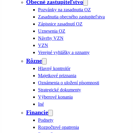
Obecné zastupiteľstvo
Pozvánky na zasadnutia OZ
Zasadnutia obecného zastupiteľstva
Zápisnice zasadnutí OZ
Uznesenia OZ
Návrhy VZN
VZN
Verejné vyhlášky a oznamy
Rôzne
Hlavný kontrolór
Majetkové priznania
Oznámenia o uložení písomnosti
Strategické dokumenty
Výberové konania
Iné
Financie
Podnety
Rozpočtové opatrenia