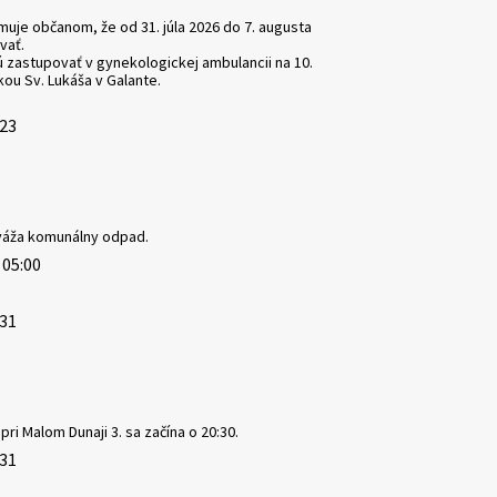
muje občanom, že od 31. júla 2026 do 7. augusta
vať.
 zastupovať v gynekologickej ambulancii na 10.
kou Sv. Lukáša v Galante.
:23
zváža komunálny odpad.
 05:00
:31
ri Malom Dunaji 3. sa začína o 20:30.
:31