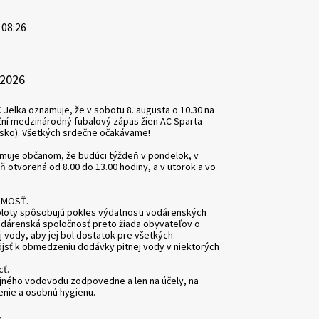
 08:26
.2026
 Jelka oznamuje, že v sobotu 8. augusta o 10.30 na
ční medzinárodný fubalový zápas žien AC Sparta
bsko). Všetkých srdečne očakávame!
amuje občanom, že budúci týždeň v pondelok, v
ň otvorená od 8.00 do 13.00 hodiny, a v utorok a vo
JMOSŤ.
loty spôsobujú pokles výdatnosti vodárenských
dárenská spoločnosť preto žiada obyvateľov o
 vody, aby jej bol dostatok pre všetkých.
dôjsť k obmedzeniu dodávky pitnej vody v niektorých
ť.
ejného vodovodu zodpovedne a len na účely, na
renie a osobnú hygienu.
,