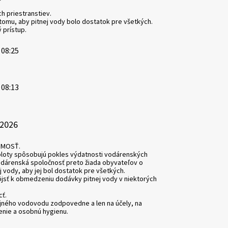
ch priestranstiev.
omu, aby pitnej vody bolo dostatok pre všetkých.
prístup.
 08:25
 08:13
.2026
JMOSŤ.
loty spôsobujú pokles výdatnosti vodárenských
dárenská spoločnosť preto žiada obyvateľov o
 vody, aby jej bol dostatok pre všetkých.
dôjsť k obmedzeniu dodávky pitnej vody v niektorých
ť.
ejného vodovodu zodpovedne a len na účely, na
renie a osobnú hygienu.
,