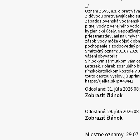
1/
Oznam ZSVS, a.s. o pretrváva
Z dôvodu pretrvávajúceho su
Západoslovenská vodárenská
pitnej vody z verejného vodo
hygienické účely. Nepoužívajt
priestranstiev, ani na umývan
zásob vody môže dôjsť k ob
pochopenie a zodpovedný pr
Smútočný oznam: 31.07.2026
Vážení obyvatelia!
S hlbokým zármutkom Vám ozn
Letusek. Pohreb zosnulého bu
rímskokatolíckom kostole v J
touto cestou vyslovujú úprim
https://jelka.sk?p=43441
Odoslané: 31. júla 2026 08
Zobraziť článok
Odoslané: 29. júla 2026 08
Zobraziť článok
Miestne oznamy: 29.07