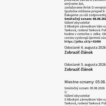
umývanie áut,
zavlažovanie ihrísk či verejný
Spoločne môžeme prispieť k t
Ďakujeme za váš zodpovedný 
Smútočný oznam: 06.08.20
Vážení obyvatelia!
S hlbokým zármutkom Vám ozn
Tanková, rodená Tanková. Poh
hodine v cintoríne v Jelke. O
cestou vyslovujú úprimnú sús
https://jelka.sk?p=43496
Odoslané: 6. augusta 2026
Zobraziť článok
Odoslané: 5. augusta 2026
Zobraziť článok
Miestne oznamy: 05.08
Smútočný oznam: 05.08.2026
1/
Vážení obyvatelia!
S hlbokým zármutkom Vám ozn
Tanková, rodená Tanková. Poh