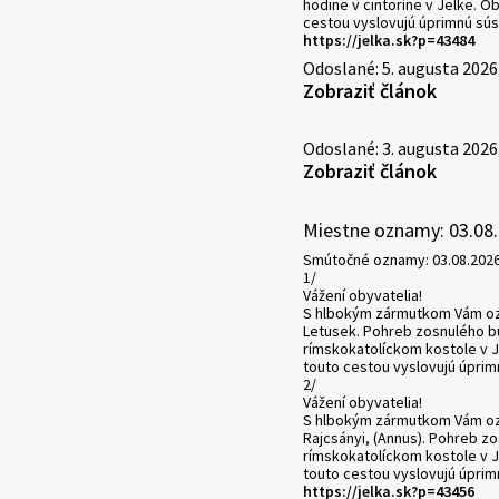
hodine v cintoríne v Jelke. O
cestou vyslovujú úprimnú sús
https://jelka.sk?p=43484
Odoslané: 5. augusta 2026
Zobraziť článok
Odoslané: 3. augusta 2026
Zobraziť článok
Miestne oznamy: 03.08
Smútočné oznamy: 03.08.202
1/
Vážení obyvatelia!
S hlbokým zármutkom Vám ozn
Letusek. Pohreb zosnulého bu
rímskokatolíckom kostole v J
touto cestou vyslovujú úprim
2/
Vážení obyvatelia!
S hlbokým zármutkom Vám ozn
Rajcsányi, (Annus). Pohreb z
rímskokatolíckom kostole v J
touto cestou vyslovujú úprim
https://jelka.sk?p=43456