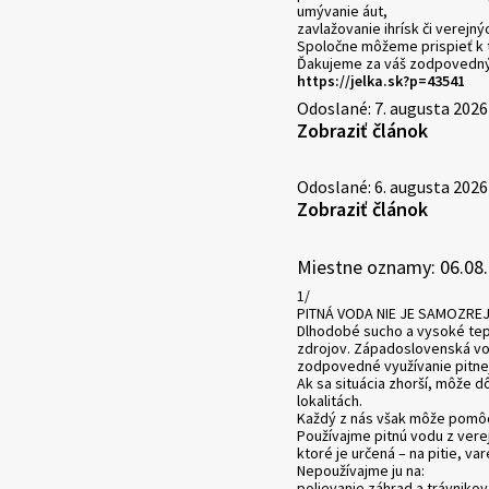
umývanie áut,
zavlažovanie ihrísk či verejný
Spoločne môžeme prispieť k t
Ďakujeme za váš zodpovedný 
https://jelka.sk?p=43541
Odoslané: 7. augusta 2026
Zobraziť článok
Odoslané: 6. augusta 2026
Zobraziť článok
Miestne oznamy: 06.08
1/
PITNÁ VODA NIE JE SAMOZRE
Dlhodobé sucho a vysoké tep
zdrojov. Západoslovenská vo
zodpovedné využívanie pitnej
Ak sa situácia zhorší, môže 
lokalitách.
Každý z nás však môže pomôc
Používajme pitnú vodu z ver
ktoré je určená – na pitie, va
Nepoužívajme ju na:
polievanie záhrad a trávnikov