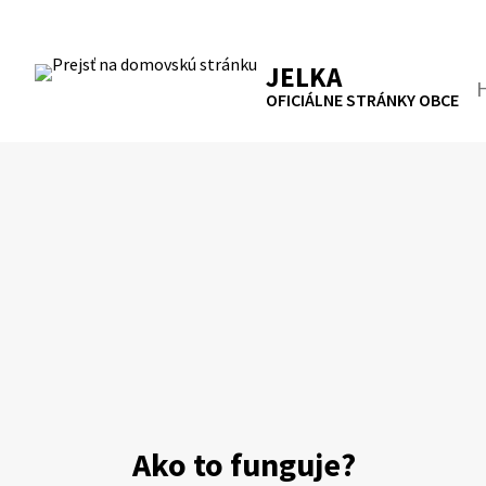
Preskočiť
na
RSS
Mapa
Tlačiť
obsah
JELKA
Hľa
OFICIÁLNE STRÁNKY OBCE
Ako to funguje?