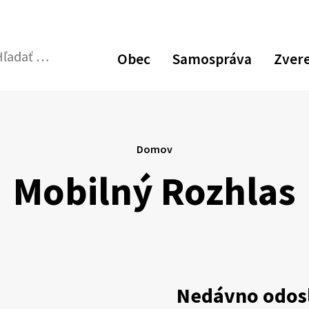
Obec
Samospráva
Zver
dať:
Odoslať
vyhľadávací
formulár
Domov
Mobilný Rozhlas
Nedávno odos