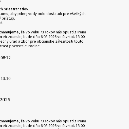
ch priestranstiev.
omu, aby pitnej vody bolo dostatok pre všetkých.
prístup.
26
amujeme, že vo veku 73 rokov nás opustila Irena
reb zosnulej bude dňa 6.08.2026 vo štvrtok 13.00
becný úrad a zbor pre občianske záležitosti touto
trasť pozostalej rodine.
 08:12
 13:10
.2026
amujeme, že vo veku 73 rokov nás opustila Irena
reb zosnulej bude dňa 6.08.2026 vo štvrtok 13.00