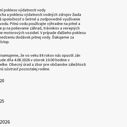
ní poklesu výdatnosti vody
cha a poklesu výdatnosti vodných zdrojov žiada
 spoločnosť o šetrné a zodpovedné využívanie
vodu. Pitnú vodu používajte výhradne na pitné a
e ju na polievanie záhrad, trávnikov a verejných
ie motorových vozidiel. V prípade ďalšieho poklesu
medzeniu dodávok pitnej vody. Ďakujeme za
ístup.
amujeme, že vo veku 84 rokov nás opustil Ján
de dňa 4.08.2026 v utorok 10.00 hodine v
elke. Obecný úrad a zbor pre občianske záležitosti
nú sústrasť pozostalej rodine.
:20
:25
.2026