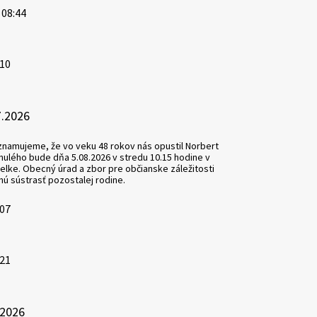
 08:44
:10
7.2026
amujeme, že vo veku 48 rokov nás opustil Norbert
nulého bude dňa 5.08.2026 v stredu 10.15 hodine v
elke. Obecný úrad a zbor pre občianske záležitosti
nú sústrasť pozostalej rodine.
:07
:21
.2026