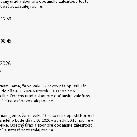
becný úrad a zbor pre občianske záležitosti touto
trasť pozostalej rodine.
 12:59
 08:45
.2026
6
amujeme, že vo veku 84 rokov nás opustil Ján
de dňa 4.08.2026 v utorok 10.00 hodine v
elke. Obecný úrad a zbor pre občianske záležitosti
nú sústrasť pozostalej rodine.
amujeme, že vo veku 48 rokov nás opustil Norbert
osnulého bude dňa 5.08.2026 v stredu 10.15 hodine v
elke. Obecný úrad a zbor pre občianske záležitosti
nú sústrasť pozostalej rodine.