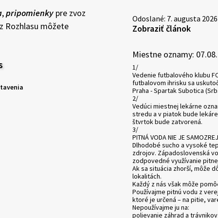
a
,
pripomienky
pre zvoz
Odoslané: 7. augusta 2026
y z Rozhlasu môžete
Zobraziť článok
Miestne oznamy: 07.08
s
1/
Vedenie futbalového klubu FC
futbalovom ihrisku sa uskuto
stavenia
Praha - Spartak Subotica (Sr
2/
Vedúci miestnej lekárne ozn
stredu a v piatok bude lekáre
štvrtok bude zatvorená.
3/
PITNÁ VODA NIE JE SAMOZRE
Dlhodobé sucho a vysoké tep
zdrojov. Západoslovenská vo
zodpovedné využívanie pitnej
Ak sa situácia zhorší, môže 
lokalitách.
Každý z nás však môže pomôc
Používajme pitnú vodu z ver
ktoré je určená – na pitie, va
Nepoužívajme ju na:
polievanie záhrad a trávnikov