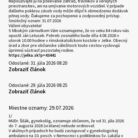
Nepoužívajte ju na polievanie záhrad, trávnikov a verejných
priestranstiev, ani na umývanie motorových vozidiel. V prípade
ďalšieho poklesu zásob vody môže dôjsť k obmedzeniu dodávok
pitnej vody. Ďakujeme za pochopenie a zodpovedný prístup.
Smútočný oznam: 31.07.2026
Vážení obyvatelia!
S hlbokým zármutkom Vám oznamujeme, že vo veku 84 rokov nás
opustil Ján Letusek. Pohreb zosnulého bude dňa 4.08.2026 v
utorok 10.00 hodine v rímskokatolíckom kostole v Jelke. Obecný
úrad a zbor pre občianske záležitosti touto cestou vyslovujú
úprimnú sústrasť pozostalej rodine.
https://jelka.sk?p=43441
Odoslané: 31. júla 2026 08:20
Zobraziť článok
Odoslané: 29. júla 2026 08:25
Zobraziť článok
Miestne oznamy: 29.07.2026
1/
MUDr. Šišák, gynekológ, oznamuje občanom, že od 31. júla 2026
do 7. augusta 2026 (vrátane) nebude ordinovať.
V akútnych prípadoch ho budú zastupovať v gynekologickej
ambulancii na 10. posch. v Nemocnici s poliklinikou Sv. Lukáša v