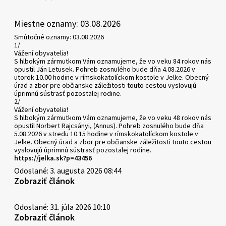
Miestne oznamy: 03.08.2026
Smútočné oznamy: 03.08.2026
1/
Vážení obyvatelia!
S hlbokým zármutkom Vám oznamujeme, že vo veku 84 rokov nás
opustil Ján Letusek. Pohreb zosnulého bude dňa 4.08.2026 v
utorok 10.00 hodine v rímskokatolíckom kostole v Jelke. Obecný
úrad a zbor pre občianske záležitosti touto cestou vyslovujú
úprimnú sústrasť pozostalej rodine.
2/
Vážení obyvatelia!
S hlbokým zármutkom Vám oznamujeme, že vo veku 48 rokov nás
opustil Norbert Rajcsányi, (Annus). Pohreb zosnulého bude dňa
5.08.2026 v stredu 10.15 hodine v rímskokatolíckom kostole v
Jelke. Obecný úrad a zbor pre občianske záležitosti touto cestou
vyslovujú úprimnú sústrasť pozostalej rodine.
https://jelka.sk?p=43456
Odoslané: 3. augusta 2026 08:44
Zobraziť článok
Odoslané: 31. júla 2026 10:10
Zobraziť článok