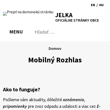
Preskočiť
EN
/
HU
na
Switch
Zmen
RSS
Mapa
Tlačiť
Zvýšiť
Zmenšiť
Zväčšiť
JELKA
obsah
language
jazyk
kontrast
veľkosť
veľkosť
OFICIÁLNE STRÁNKY OBCE
to
na
písma
písma
English
Magy
MENU
PREPNÚŤ
Hľadať:
Odo
vyh
for
Domov
Mobilný Rozhlas
Ako to funguje?
Pošleme vám aktuality, dôležité
oznámenia
,
pripomienky
pre zvoz odpadu a udalosti a viac cez
E-