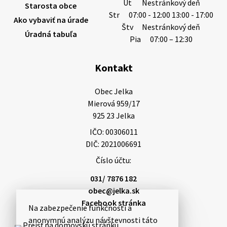
Ut
Nestránkový deň
Starosta obce
Str
07:00 - 12:00 13:00 - 17:00
Ako vybaviť na úrade
Štv
Nestránkový deň
Úradná tabuľa
Pia
07:00 – 12:30
Kontakt
Obec Jelka

Mierová 959/17

925 23 Jelka
IČO: 00306011
DIČ: 2021006691
Číslo účtu:
031/ 7876 182
obec@jelka.sk
Facebook stránka
Na zabezpečenie funkčnosti a
anonymnú analýzu návštevnosti táto