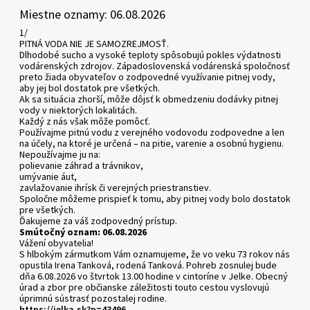
Miestne oznamy: 06.08.2026
1/
PITNÁ VODA NIE JE SAMOZREJMOSŤ.
Dlhodobé sucho a vysoké teploty spôsobujú pokles výdatnosti
vodárenských zdrojov. Západoslovenská vodárenská spoločnosť
preto žiada obyvateľov o zodpovedné využívanie pitnej vody,
aby jej bol dostatok pre všetkých.
Ak sa situácia zhorší, môže dôjsť k obmedzeniu dodávky pitnej
vody v niektorých lokalitách.
Každý z nás však môže pomôcť.
Používajme pitnú vodu z verejného vodovodu zodpovedne a len
na účely, na ktoré je určená – na pitie, varenie a osobnú hygienu.
Nepoužívajme ju na:
polievanie záhrad a trávnikov,
umývanie áut,
zavlažovanie ihrísk či verejných priestranstiev.
Spoločne môžeme prispieť k tomu, aby pitnej vody bolo dostatok
pre všetkých.
Ďakujeme za váš zodpovedný prístup.
Smútočný oznam: 06.08.2026
Vážení obyvatelia!
S hlbokým zármutkom Vám oznamujeme, že vo veku 73 rokov nás
opustila Irena Tanková, rodená Tanková. Pohreb zosnulej bude
dňa 6.08.2026 vo štvrtok 13.00 hodine v cintoríne v Jelke. Obecný
úrad a zbor pre občianske záležitosti touto cestou vyslovujú
úprimnú sústrasť pozostalej rodine.
https://jelka.sk?p=43496