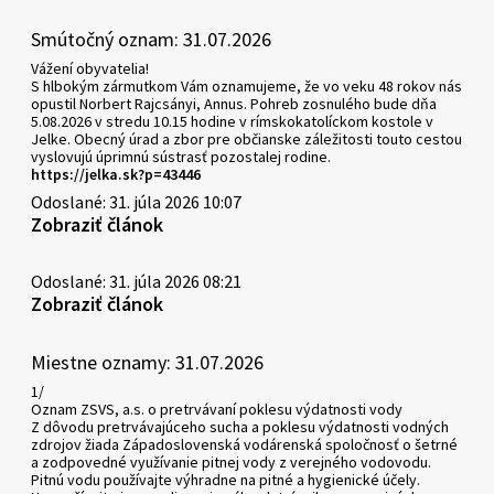
Smútočný oznam: 31.07.2026
Vážení obyvatelia!
S hlbokým zármutkom Vám oznamujeme, že vo veku 48 rokov nás
opustil Norbert Rajcsányi, Annus. Pohreb zosnulého bude dňa
5.08.2026 v stredu 10.15 hodine v rímskokatolíckom kostole v
Jelke. Obecný úrad a zbor pre občianske záležitosti touto cestou
vyslovujú úprimnú sústrasť pozostalej rodine.
https://jelka.sk?p=43446
Odoslané: 31. júla 2026 10:07
Zobraziť článok
Odoslané: 31. júla 2026 08:21
Zobraziť článok
Miestne oznamy: 31.07.2026
1/
Oznam ZSVS, a.s. o pretrvávaní poklesu výdatnosti vody
Z dôvodu pretrvávajúceho sucha a poklesu výdatnosti vodných
zdrojov žiada Západoslovenská vodárenská spoločnosť o šetrné
a zodpovedné využívanie pitnej vody z verejného vodovodu.
Pitnú vodu používajte výhradne na pitné a hygienické účely.