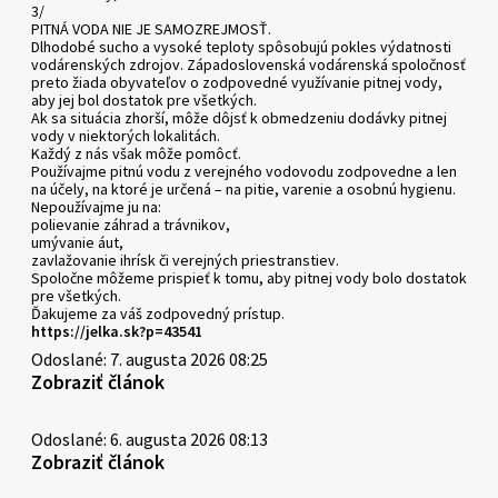
3/
PITNÁ VODA NIE JE SAMOZREJMOSŤ.
Dlhodobé sucho a vysoké teploty spôsobujú pokles výdatnosti
vodárenských zdrojov. Západoslovenská vodárenská spoločnosť
preto žiada obyvateľov o zodpovedné využívanie pitnej vody,
aby jej bol dostatok pre všetkých.
Ak sa situácia zhorší, môže dôjsť k obmedzeniu dodávky pitnej
vody v niektorých lokalitách.
Každý z nás však môže pomôcť.
Používajme pitnú vodu z verejného vodovodu zodpovedne a len
na účely, na ktoré je určená – na pitie, varenie a osobnú hygienu.
Nepoužívajme ju na:
polievanie záhrad a trávnikov,
umývanie áut,
zavlažovanie ihrísk či verejných priestranstiev.
Spoločne môžeme prispieť k tomu, aby pitnej vody bolo dostatok
pre všetkých.
Ďakujeme za váš zodpovedný prístup.
https://jelka.sk?p=43541
Odoslané: 7. augusta 2026 08:25
Zobraziť článok
Odoslané: 6. augusta 2026 08:13
Zobraziť článok