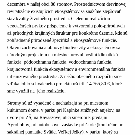
decembra v našej obci 88 stromov. Prostredníctvom drevinovej
revitalizácie existujúcich ekosystémov sa snažíme zlepšovať
stav kvality životného prostredia. Cielenou realizáciou
vegetačných prvkov prispejeme k vytvoreniu polo-prírodných
až prírodných krajinných štruktúr pre konkrétne územie, kde sú
zohľadnené prirodzené špecifiká a ekosystémové funkcie.
Okrem zachovania a obnovy biodiverzity a ekosystémov sa
národným projektom na miestnej úrovni posilní klimatická
funkcia, pôdoochranná funkcia, vodoochranná funkcia,
krajinotvorná funkcia ekosystémov a environmentálna funkcia
urbanizovaného prostredia. Z nášho obecného rozpočtu sme
vďaka tohto schváleného projektu ušetrili 14 765,80 €, ktoré
sme využili na jeho realizáciu.
Stromy sú už vysadené a nachádzajú sa pri miestnom
kultúrnom dome, v parku pri Kaplnke strážnych anjelov, na
dvore pri ZŠ, na Ravaszovej ulici smerom k predajni
Agrohobby, pri autobusovej zastávke pri škole (konkrétne pri
sakrálnej pamiatke Svätici Veľkej Jelky), v parku, ktorý sa