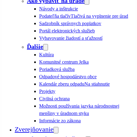
Ako vybaviť na úrade
Návody a inštrukcie
Podateľňa tlačív
Tlačivá na vyplnenie pre úrad
Sadzobník správnych poplatkov
Portál elektronických služieb
Vybavovanie žiadostí a sťažností
Ďalšie
Kultúra
Komunitné centrum Jelka
Poriadková služba
Odpadové hospodárstvo obce
Kalendár zberu odpadu
Na stiahnutie
Projekty
Civilná ochrana
Možnosti používania jazyka národnostnej
menšiny v úradnom styku
Informácie zo zákona
Zverejňovanie