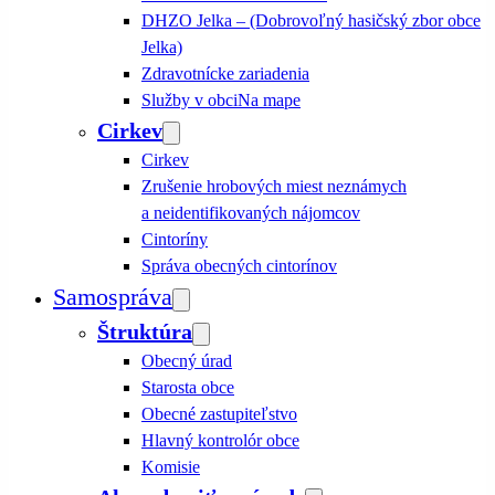
DHZO Jelka – (Dobrovoľný hasičský zbor obce
Jelka)
Zdravotnícke zariadenia
Služby v obci
Na mape
Cirkev
Cirkev
Zrušenie hrobových miest neznámych
a neidentifikovaných nájomcov
Cintoríny
Správa obecných cintorínov
Samospráva
Štruktúra
Obecný úrad
Starosta obce
Obecné zastupiteľstvo
Hlavný kontrolór obce
Komisie