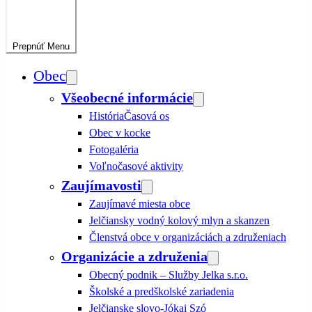
Prepnúť
Menu
Obec
Všeobecné informácie
História
Časová os
Obec v kocke
Fotogaléria
Voľnočasové aktivity
Zaujímavosti
Zaujímavé miesta obce
Jelčiansky vodný kolový mlyn a skanzen
Členstvá obce v organizáciách a združeniach
Organizácie a združenia
Obecný podnik – Služby Jelka s.r.o.
Školské a predškolské zariadenia
Jelčianske slovo-Jókai Szó