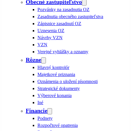
Obecné zastupiteľstvo
Pozvánky na zasadnutia OZ
Zasadnutia obecného zastupiteľstva
Zápisnice zasadnutí OZ
Uznesenia OZ
Návrhy VZN
VZN
Verejné vyhlášky a oznamy
Rôzne
Hlavný kontrolór
Majetkové priznania
Oznámenia o uložení písomnosti
Strategické dokumenty
Výberové konania
Iné
Financie
Podnety
Rozpočtové opatrenia