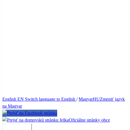
English
EN
Switch language to English
/
Magyar
HU
Zmeniť jazyk
na Magyar
Jelka
Oficiálne stránky obce