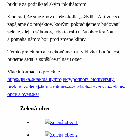
buduje za podnikateľským inkubátorom.
Sme radi, že sme znova naše okolie ,,oživili“. Aktívne sa
zapájame do projektov, ktorými pokračujeme v budovaní
zelene, alejí a záhonov, lebo to robí našu obec krajšou
a pomáha nám v boji proti zmene klímy.
Týmto projektom ale nekončíme a aj v blízkej budúcnosti
budeme sadiť a skrášľovať našu obec.
Viac informácií o projekte:
https://jelka.sk/aktuality/projekty/podpora-biodiverzity-
prvkami-zelenej-infrastruktury-v-obciach-slovenska-zelene-
obce-slovenska/
Zelená obec